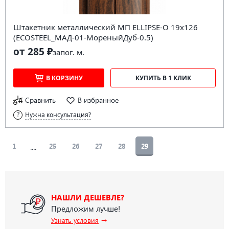
Штакетник металлический МП ELLIPSE-O 19х126
(ECOSTEEL_МАД-01-МореныйДуб-0.5)
от 285 ₽
за
пог. м.
В КОРЗИНУ
КУПИТЬ В 1 КЛИК
Сравнить
В избранное
Нужна консультация?
....
1
25
26
27
28
29
НАШЛИ ДЕШЕВЛЕ?
Предложим лучше!
→
Узнать условия