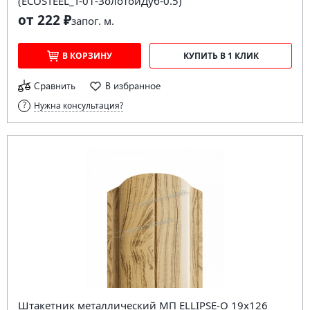
(ECOSTEEL_T-01-ЗолотойДуб-0.5)
от 222 ₽
за
пог. м.
В КОРЗИНУ
КУПИТЬ В 1 КЛИК
Сравнить
В избранное
Нужна консультация?
Штакетник металлический МП ELLIPSE-O 19х126