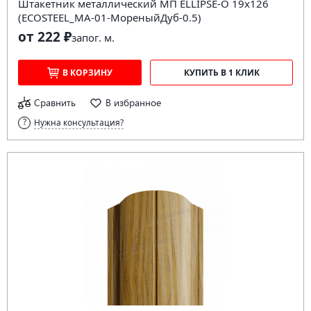
Штакетник металлический МП ELLIPSE-O 19х126
(ECOSTEEL_MA-01-МореныйДуб-0.5)
от 222 ₽
за
пог. м.
В КОРЗИНУ
КУПИТЬ В 1 КЛИК
Сравнить
В избранное
Нужна консультация?