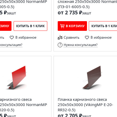
 250х50х3000 NormanMP
сложная 250х50х3000 Norma
005-0.5)
(ПЭ-01-6005-0.5)
5 ₽
от 2 735 ₽
за
шт
за
шт
РЗИНУ
КУПИТЬ В 1 КЛИК
В КОРЗИНУ
КУПИТЬ В 1 КЛ
ить
В избранное
Сравнить
В избранное
консультация?
Нужна консультация?
арнизного свеса
Планка карнизного свеса
 250х50х3000 NormanMP
250х50х3000 (VikingMP E-20-
020-0.5)
RR32-0.5)
5 ₽
от 2 705 ₽
за
шт
за
шт