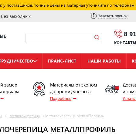
к у поставщиков, точные цены на материал уточняйте по телефонам.
и без выходных
Заказать звонок
8 9
НЫЕ
КОНТАКТ
ТРУДНИЧЕСТВО
ПРАЙС-ЛИСТ
НАШИ РАБОТЫ
К
й замер
Материалы от эконом
Доста
материала
до премиум класса
и сам
→
→
Подробнее
Узнать
и
/
Металлочерепица
/
Металлочерепица МеталлПрофиль
ЛОЧЕРЕПИЦА МЕТАЛЛПРОФИЛЬ