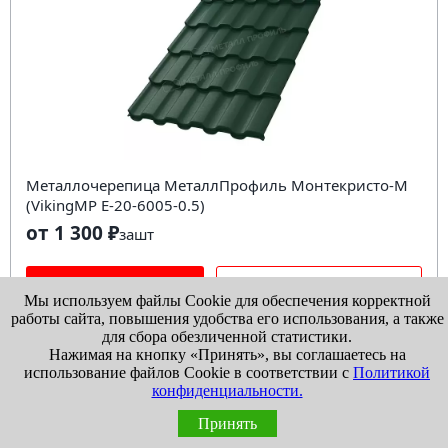
Металлочерепица МеталлПрофиль Монтекристо-M
(VikingMP E-20-6005-0.5)
от 1 300 ₽
за
шт
В КОРЗИНУ
КУПИТЬ В 1 КЛИК
Мы используем файлы Cookie для обеспечения корректной
работы сайта, повышения удобства его использования, а также
Сравнить
В избранное
для сбора обезличенной статистики.
Нажимая на кнопку «Принять», вы соглашаетесь на
Нужна консультация?
использование файлов Cookie в соответствии с
Политикой
конфиденциальности.
....
1
2
3
4
5
8
Принять