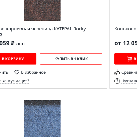
во-карнизная черепица KATEPAL Rocky
Коньково
й
059 ₽
от 12 0
за
шт
В КОРЗИНУ
КУПИТЬ В 1 КЛИК
В
нить
В избранное
Сравни
 консультация?
Нужна к