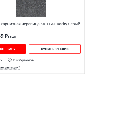
-карнизная черепица KATEPAL Rocky Серый
59 ₽
за
шт
 КОРЗИНУ
КУПИТЬ В 1 КЛИК
ть
В избранное
онсультация?