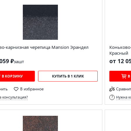
во-карнизная черепица Mansion Эрандел
Коньково-
Красный
059 ₽
от 12 0
за
шт
В КОРЗИНУ
КУПИТЬ В 1 КЛИК
В
нить
В избранное
Сравни
 консультация?
Нужна к