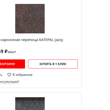
карнизная черепица KATEPAL Jazzy
59 ₽
за
шт
 КОРЗИНУ
КУПИТЬ В 1 КЛИК
ть
В избранное
онсультация?