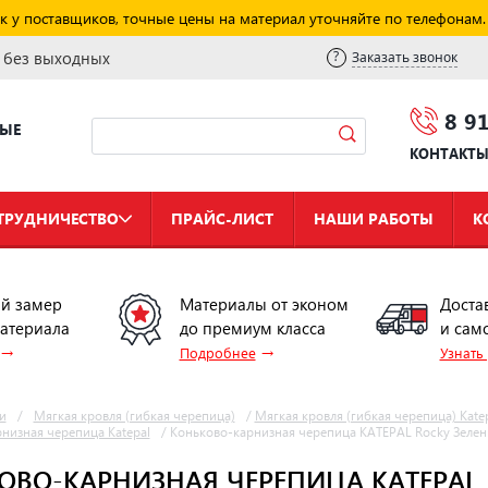
к у поставщиков, точные цены на материал уточняйте по телефонам.
и без выходных
Заказать звонок
8 9
НЫЕ
КОНТАКТ
ТРУДНИЧЕСТВО
ПРАЙС-ЛИСТ
НАШИ РАБОТЫ
К
й замер
Материалы от эконом
Доста
материала
до премиум класса
и сам
→
→
Подробнее
Узнать
и
/
Мягкая кровля (гибкая черепица)
/
Мягкая кровля (гибкая черепица) Kate
низная черепица Katepal
/
Коньково-карнизная черепица KATEPAL Rocky Зеле
ОВО-КАРНИЗНАЯ ЧЕРЕПИЦА KATEPAL 