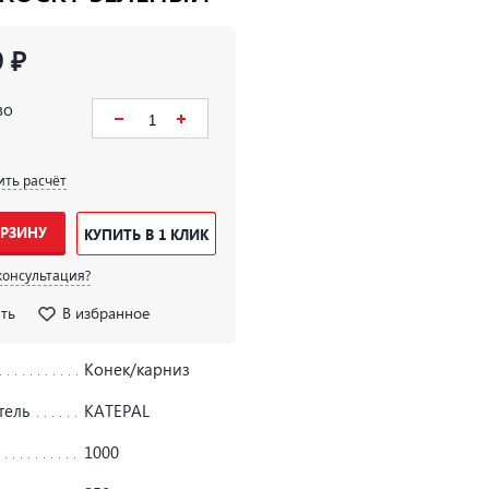
9 ₽
во
ить расчёт
ОРЗИНУ
КУПИТЬ В 1 КЛИК
консультация?
ть
В избранное
Конек/карниз
тель
KATEPAL
1000