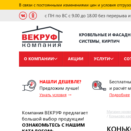
В связи с постоянными изменениями цен и условия отгрузо
с ПН по ВС с 9.00 до 18.00 без перерыва 
КРОВЕЛЬНЫЕ И ФАСАД
СИСТЕМЫ, КИРПИЧ
О КОМПАНИИ
АКЦИИ
УСЛУГИ
СО
НАШЛИ ДЕШЕВЛЕ?
Бесплатны
Предложим лучше!
и расчёт 
→
Узнать условия
Подробнее
Компания ВЕКРУФ предлагает
Магазин кровл
/
Коньково-кар
большой выбор продукции!
ОЗНАКОМЬТЕСЬ С НАШИМ
КОНЬК
КАТАЛОГОМ: