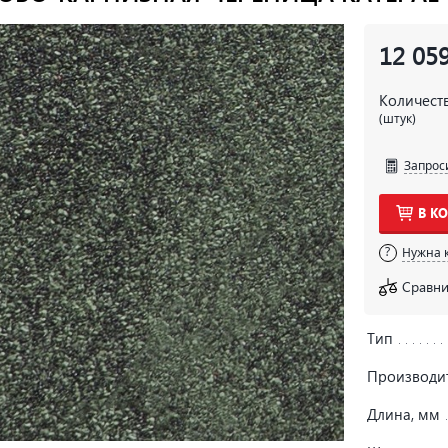
12 05
Количест
(штук)
Запрос
В К
Нужна 
Сравни
Тип
Производи
Длина, мм