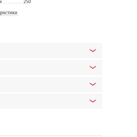
м
250
еристики