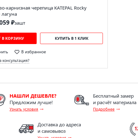
во-карнизная черепица KATEPAL Rocky
 лагуна
059 ₽
за
шт
В КОРЗИНУ
КУПИТЬ В 1 КЛИК
нить
В избранное
 консультация?
НАШЛИ ДЕШЕВЛЕ?
Бесплатный замер
Предложим лучше!
и расчёт материала
→
→
Узнать условия
Подробнее
Доставка до адреса
и самовывоз
→
Узнать условия