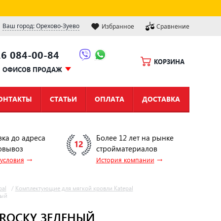
Ваш город: Орехово-Зуево
Избранное
Сравнение
16 084-00-84
КОРЗИНА
Ы ОФИСОВ ПРОДАЖ
ОНТАКТЫ
СТАТЬИ
ОПЛАТА
ДОСТАВКА
вка до адреса
Более 12 лет на рынке
овывоз
стройматериалов
→
→
 условия
История компании
pal
/
Комплектующие для мягкой кровли Katepal
ный
ROCKY ЗЕЛЕНЫЙ