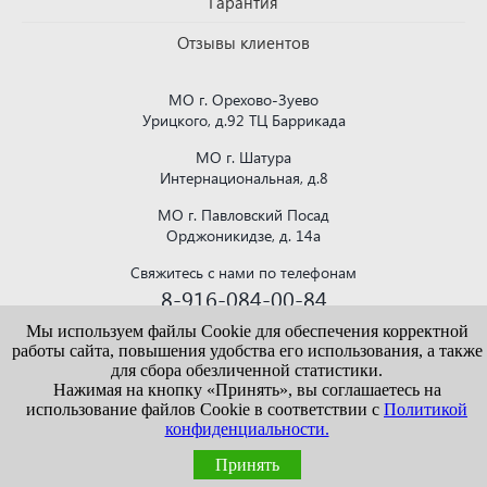
Гарантия
Отзывы клиентов
МО г. Орехово-Зуево
Урицкого, д.92 ТЦ Баррикада
МО г. Шатура
Интернациональная, д.8
МО г. Павловский Посад
Орджоникидзе, д. 14а
Свяжитесь с нами по телефонам
8-916-084-00-84
или напишите на почту
Мы используем файлы Cookie для обеспечения корректной
krovlya150@mail.ru
работы сайта, повышения удобства его использования, а также
для сбора обезличенной статистики.
Нажимая на кнопку «Принять», вы соглашаетесь на
использование файлов Cookie в соответствии с
Политикой
конфиденциальности.
Информация, представленная на сайте vekroof.ru, носит исключительно
ознакомительный характер и не является публичной офертой. Точные сведения о
ценах, условиях продажи и доставки уточняйте у наших менеджеров.
Принять
Политика конфиденциальности
/
Пользовательское соглашение
/
Политика
обработки персональных данных
/
Карта сайта