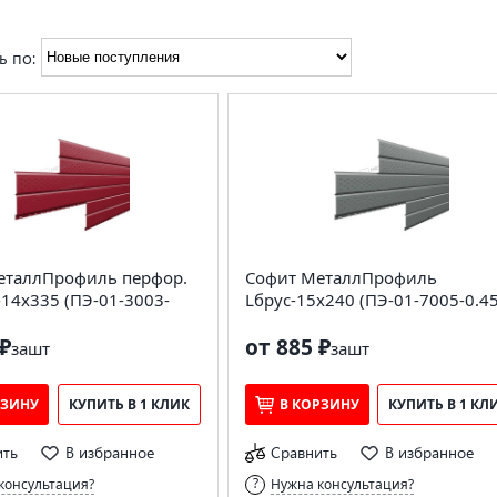
ь по:
еталлПрофиль перфор.
Софит МеталлПрофиль
-14х335 (ПЭ-01-3003-
Lбрус-15х240 (ПЭ-01-7005-0.45
₽
от 885 ₽
за
шт
за
шт
РЗИНУ
КУПИТЬ В 1 КЛИК
В КОРЗИНУ
КУПИТЬ В 1 КЛ
ить
В избранное
Сравнить
В избранное
консультация?
Нужна консультация?