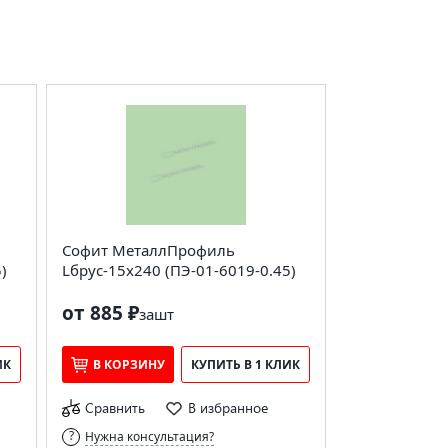
Софит МеталлПрофиль
)
Lбрус-15х240 (ПЭ-01-6019-0.45)
от 885 ₽
за
шт
ИК
В КОРЗИНУ
КУПИТЬ В 1 КЛИК
Сравнить
В избранное
Нужна консультация?