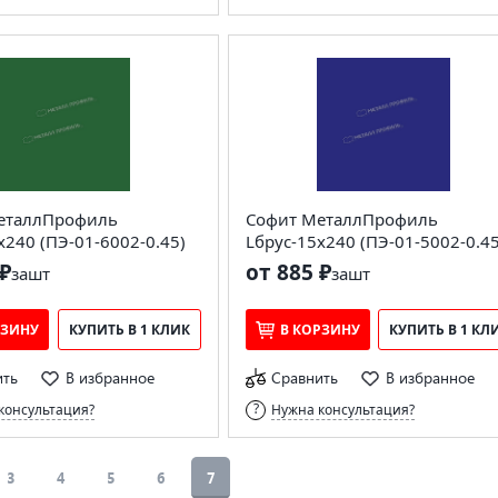
еталлПрофиль
Софит МеталлПрофиль
х240 (ПЭ-01-6002-0.45)
Lбрус-15х240 (ПЭ-01-5002-0.45
₽
от 885 ₽
за
шт
за
шт
РЗИНУ
КУПИТЬ В 1 КЛИК
В КОРЗИНУ
КУПИТЬ В 1 КЛ
ить
В избранное
Сравнить
В избранное
консультация?
Нужна консультация?
3
4
5
6
7