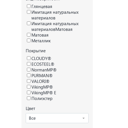
Глянцевая
Имитация натуральных
материалов
Имитация натуральных
материаловМатовая
Матовая
Металлик
Покрытие
CLOUDY®
ECOSTEEL®
NormanMP®
PURMAN®
VALORI®
VikingMP®
VikingMP® E
Полиэстер
Цвет
Все