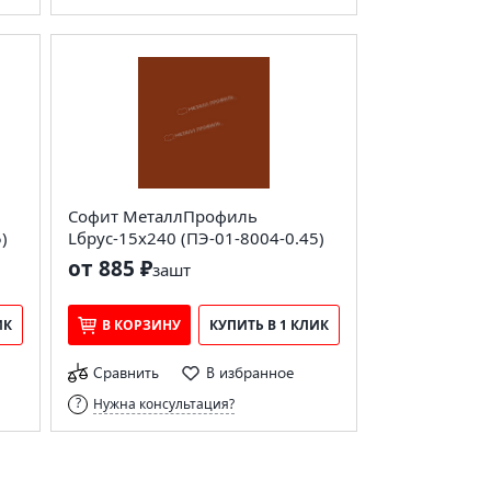
Софит МеталлПрофиль
)
Lбрус-15х240 (ПЭ-01-8004-0.45)
от 885 ₽
за
шт
ИК
В КОРЗИНУ
КУПИТЬ В 1 КЛИК
Сравнить
В избранное
Нужна консультация?