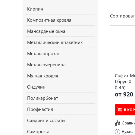
Кирпич
Сортироват
Композитная кровля
Мансардные окна
Металлический штакетник
Металлопрокат
Металлочерепица
Софит М
Мягкая кровля
Lбрус-XL
Ондулин
0.45)
от 920 
Поликарбонат
Профнастил
В КО
Сайдинг и софиты
Сравн
Саморезы
Нужна 