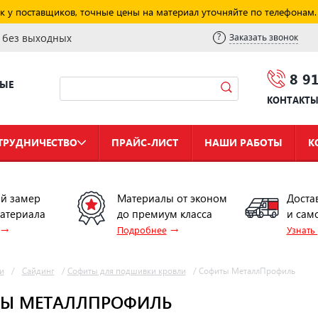
к у поставщиков, точные цены на материал уточняйте по телефонам.
и без выходных
Заказать звонок
8 9
НЫЕ
КОНТАКТ
ТРУДНИЧЕСТВО
ПРАЙС-ЛИСТ
НАШИ РАБОТЫ
К
й замер
Материалы от эконом
Доста
материала
до премиум класса
и сам
→
→
Подробнее
Узнать
и
/
Сайдинг
/
Софиты для подшивки кровли
/
Софиты МеталлПрофиль
Ы МЕТАЛЛПРОФИЛЬ