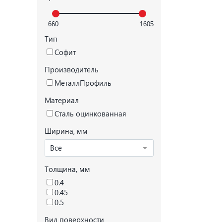
Тип
Софит
Производитель
МеталлПрофиль
Материал
Сталь оцинкованная
Ширина, мм
Все
Толщина, мм
0.4
0.45
0.5
Вид поверхности