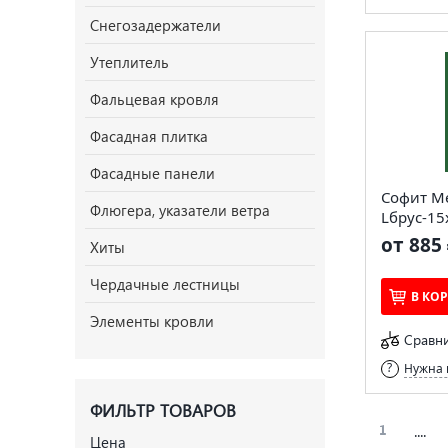
Снегозадержатели
Утеплитель
Фальцевая кровля
Фасадная плитка
Фасадные панели
Софит М
Флюгера, указатели ветра
Lбрус-15
от 885 
Хиты
Чердачные лестницы
В КО
Элементы кровли
Сравн
Нужна 
ФИЛЬТР ТОВАРОВ
....
1
Цена