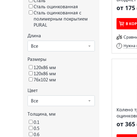
Сталь
Сталь оцинкованная
от 175 
Сталь оцинкованная с
полимерным покрытием
В КО
PURAL
Длина
Сравн
Все
Нужна 
Размеры
120x86 мм
120х86 мм
76х102 мм
Цвет
Все
Колено 
Толщина, мм
оцинков
0.1
от 365 
0.5
0.6