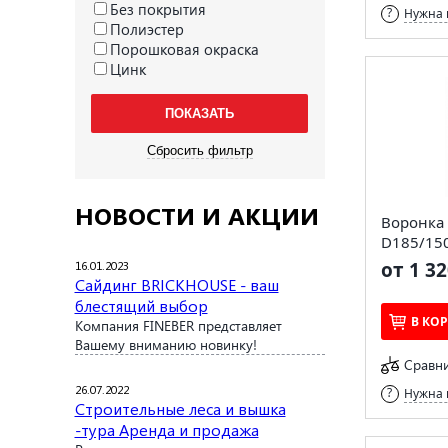
Без покрытия
Нужна 
Полиэстер
Порошковая окраска
Цинк
НОВОСТИ И АКЦИИ
Воронка
D185/15
16.01.2023
от 1 32
Сайдинг BRICKHOUSE - ваш
блестящий выбор
В КО
Компания FINEBER представляет
Вашему вниманию новинку!
Сравн
26.07.2022
Нужна 
Строительные леса и вышка
-тура Аренда и продажа