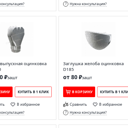
консультация?
Нужна консультация?
 выпускная оцинковка
Заглушка желоба оцинковка
0
D185
0 ₽
от 80 ₽
за
шт
за
шт
РЗИНУ
КУПИТЬ В 1 КЛИК
В КОРЗИНУ
КУПИТЬ В 1 КЛ
ить
В избранное
Сравнить
В избранное
консультация?
Нужна консультация?