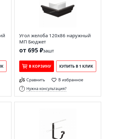
ний
Угол желоба 120х86 наружный
МП Бюджет
от 695 ₽
за
шт
ИК
В КОРЗИНУ
КУПИТЬ В 1 КЛИК
Сравнить
В избранное
Нужна консультация?