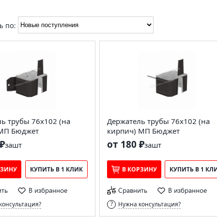
ь по:
ь трубы 76х102 (на
Держатель трубы 76х102 (на
 МП Бюджет
кирпич) МП Бюджет
₽
от 180 ₽
за
шт
за
шт
РЗИНУ
КУПИТЬ В 1 КЛИК
В КОРЗИНУ
КУПИТЬ В 1 КЛ
ить
В избранное
Сравнить
В избранное
консультация?
Нужна консультация?