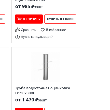
от 985 ₽
за
шт
ИК
В КОРЗИНУ
КУПИТЬ В 1 КЛИК
Сравнить
В избранное
Нужна консультация?
0
Труба водосточная оцинковка
D150х3000
от 1 470 ₽
за
шт