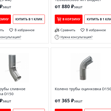
₽
от 880 ₽
за
шт
за
шт
РЗИНУ
КУПИТЬ В 1 КЛИК
В КОРЗИНУ
КУПИТЬ В 1 КЛ
ить
В избранное
Сравнить
В избранное
консультация?
Нужна консультация?
трубы сливное
Колено трубы оцинковка D15
ка D150
₽
от 365 ₽
за
шт
за
шт