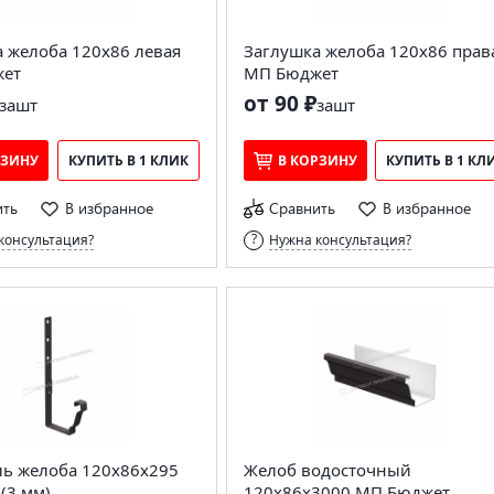
 желоба 120х86 левая
Заглушка желоба 120х86 прав
ет
МП Бюджет
от 90 ₽
за
шт
за
шт
РЗИНУ
КУПИТЬ В 1 КЛИК
В КОРЗИНУ
КУПИТЬ В 1 КЛ
ить
В избранное
Сравнить
В избранное
консультация?
Нужна консультация?
ль желоба 120х86х295
Желоб водосточный
(3 мм)
120х86х3000 МП Бюджет