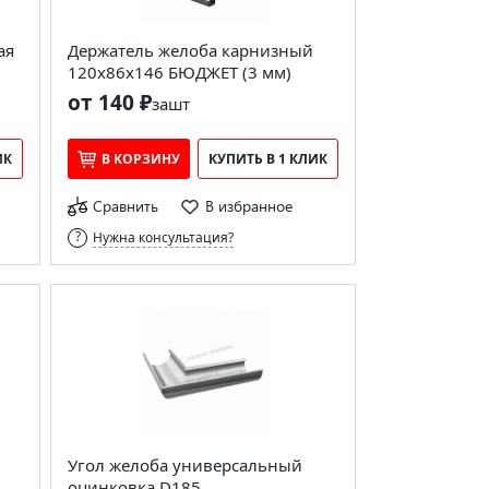
ая
Держатель желоба карнизный
120х86х146 БЮДЖЕТ (3 мм)
от 140 ₽
за
шт
ИК
В КОРЗИНУ
КУПИТЬ В 1 КЛИК
Сравнить
В избранное
Нужна консультация?
Угол желоба универсальный
оцинковка D185