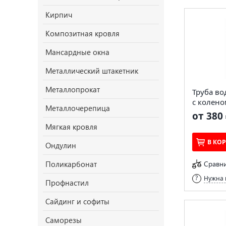
Кирпич
Композитная кровля
Мансардные окна
Металлический штакетник
Металлопрокат
Труба во
с колен
Металлочерепица
от 380 
Мягкая кровля
В КО
Ондулин
Поликарбонат
Сравн
Нужна 
Профнастил
Сайдинг и софиты
Саморезы