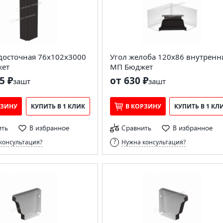
досточная 76х102х3000
Угол желоба 120х86 внутрен
ет
МП Бюджет
5 ₽
от 630 ₽
за
шт
за
шт
РЗИНУ
КУПИТЬ В 1 КЛИК
В КОРЗИНУ
КУПИТЬ В 1 КЛ
ить
В избранное
Сравнить
В избранное
консультация?
Нужна консультация?