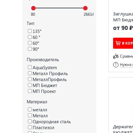
Заглушка
МП Бюдж
Тип
от 90 ₽
135°
60 °
60°
В КО
90°
Сравн
Производитель
Нужна 
AquaSystem
Металл Профиль
МеталлПрофиль
МП Бюджет
МП Проект
Материал
металл
Металл
Однородная сталь
Держате
Пластизол
БЮДЖЕТ 