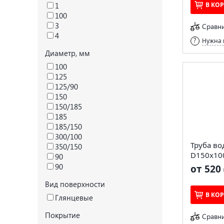
1
В КО
100
3
Сравн
4
Нужна 
Диаметр, мм
100
125
125/90
150
150/185
185
185/150
300/100
Труба во
350/150
D150х10
90
90
от 520 
Вид поверхности
В КО
Глянцевые
Покрытие
Сравн