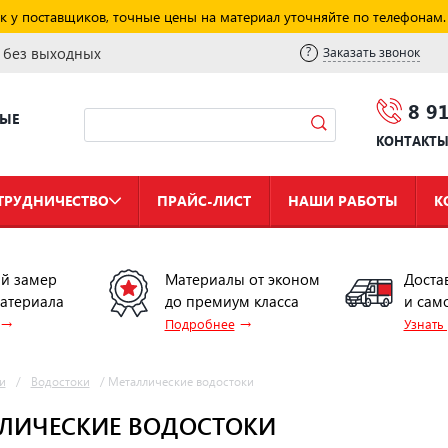
к у поставщиков, точные цены на материал уточняйте по телефонам.
и без выходных
Заказать звонок
8 9
НЫЕ
КОНТАКТ
ТРУДНИЧЕСТВО
ПРАЙС-ЛИСТ
НАШИ РАБОТЫ
К
й замер
Материалы от эконом
Доста
материала
до премиум класса
и сам
→
→
Подробнее
Узнать
и
/
Водостоки
/
Металлические водостоки
ЛИЧЕСКИЕ ВОДОСТОКИ