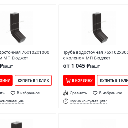
досточная 76х102х1000
Труба водосточная 76х102х30
ом МП Бюджет
с коленом МП Бюджет
₽
от 1 045 ₽
за
шт
за
шт
РЗИНУ
КУПИТЬ В 1 КЛИК
В КОРЗИНУ
КУПИТЬ В 1 КЛ
ить
В избранное
Сравнить
В избранное
консультация?
Нужна консультация?