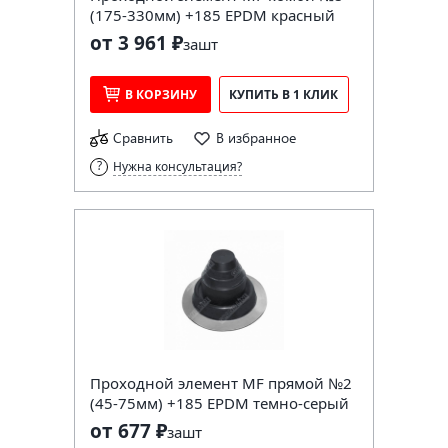
(175-330мм) +185 EPDM красный
от 3 961 ₽
за
шт
В КОРЗИНУ
КУПИТЬ В 1 КЛИК
Сравнить
В избранное
Нужна консультация?
Проходной элемент MF прямой №2
(45-75мм) +185 EPDM темно-серый
от 677 ₽
за
шт