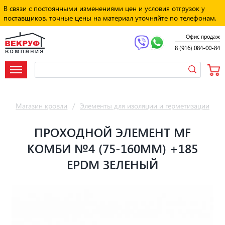
В связи с постоянными изменениями цен и условия отгрузок у
поставщиков, точные цены на материал уточняйте по телефонам.
Офис продаж
8 (916) 084-00-84
Магазин кровли
/
Элементы для изоляции и герметизации
/
К
ПРОХОДНОЙ ЭЛЕМЕНТ MF
КОМБИ №4 (75-160ММ) +185
EPDM ЗЕЛЕНЫЙ