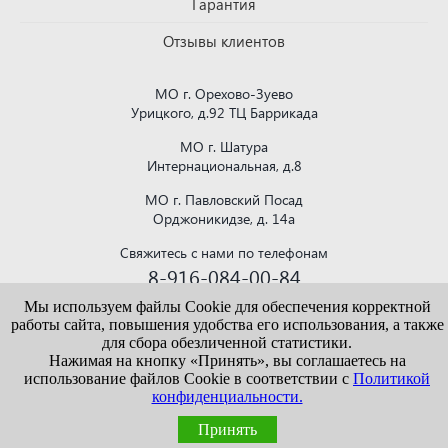
Гарантия
Отзывы клиентов
МО г. Орехово-Зуево
Урицкого, д.92 ТЦ Баррикада
МО г. Шатура
Интернациональная, д.8
МО г. Павловский Посад
Орджоникидзе, д. 14а
Свяжитесь с нами по телефонам
8-916-084-00-84
или напишите на почту
Мы используем файлы Cookie для обеспечения корректной
krovlya150@mail.ru
работы сайта, повышения удобства его использования, а также
для сбора обезличенной статистики.
Нажимая на кнопку «Принять», вы соглашаетесь на
использование файлов Cookie в соответствии с
Политикой
конфиденциальности.
Информация, представленная на сайте vekroof.ru, носит исключительно
ознакомительный характер и не является публичной офертой. Точные сведения о
ценах, условиях продажи и доставки уточняйте у наших менеджеров.
Принять
Политика конфиденциальности
/
Пользовательское соглашение
/
Политика
обработки персональных данных
/
Карта сайта