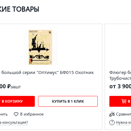
ИЕ ТОВАРЫ
 большой серии "Оптимус" БФ015 Охотник
Флюгер б
Трубочис
00 ₽
от 3 90
за
шт
В КОРЗИНУ
КУПИТЬ В 1 КЛИК
В
нить
В избранное
Сравни
 консультация?
Нужна к