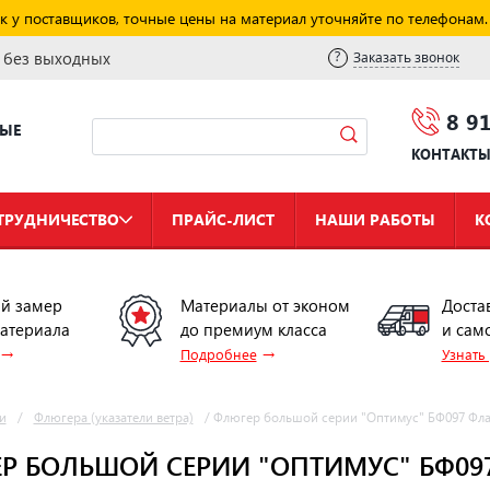
к у поставщиков, точные цены на материал уточняйте по телефонам.
и без выходных
Заказать звонок
8 9
НЫЕ
КОНТАКТ
ТРУДНИЧЕСТВО
ПРАЙС-ЛИСТ
НАШИ РАБОТЫ
К
й замер
Материалы от эконом
Доста
материала
до премиум класса
и сам
→
→
Подробнее
Узнать
и
/
Флюгера (указатели ветра)
/
Флюгер большой серии "Оптимус" БФ097 Фла
Р БОЛЬШОЙ СЕРИИ "ОПТИМУС" БФ09