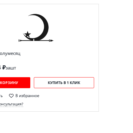
олумесяц
4 ₽
за
шт
 КОРЗИНУ
КУПИТЬ В 1 КЛИК
ть
В избранное
онсультация?