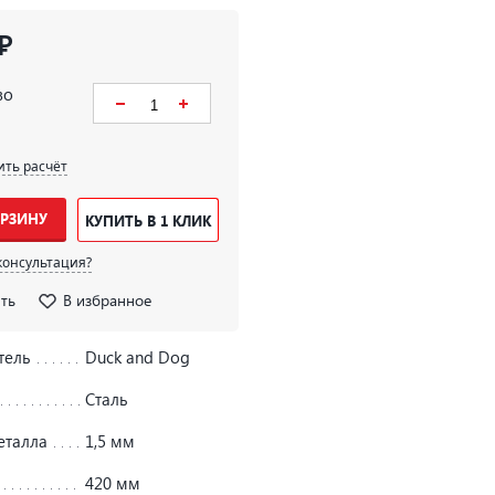
₽
во
ить расчёт
ОРЗИНУ
КУПИТЬ В 1 КЛИК
консультация?
ть
В избранное
тель
Duck and Dog
Сталь
еталла
1,5 мм
420 мм