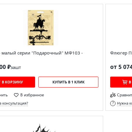
 малый серии "Подарочный" МФ103 -
Флюгер П
00 ₽
от 5 07
за
шт
В КОРЗИНУ
КУПИТЬ В 1 КЛИК
В
нить
В избранное
Сравни
 консультация?
Нужна к