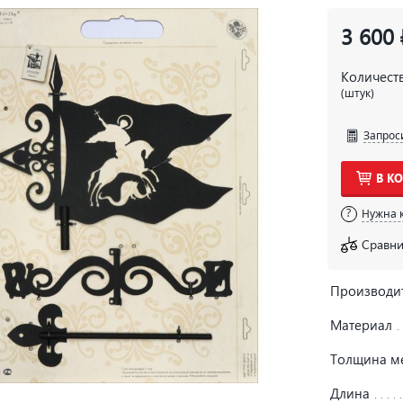
3 600 
Количест
(штук)
Запрос
В К
Нужна 
Сравни
Производи
Материал
Толщина м
Длина