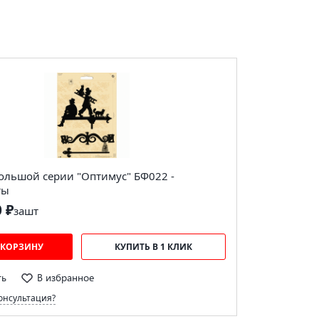
ольшой серии "Оптимус" БФ022 -
ты
0 ₽
за
шт
 КОРЗИНУ
КУПИТЬ В 1 КЛИК
ть
В избранное
онсультация?