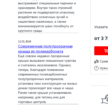
выстраивают специальные парники и
оранжереи. Внутри таких строений
растения не подвергаются опасному
воздействию солнечных лучей и
нашествию насекомых, а также
минимизируется шанс погибнуть от
Указате
крупного града.
от 3 7
11.01.2024
Современная полупрозрачная
крыша из поликарбоната
Ещё совсем недавно прозрачные
крыши вызывали смешанные чувства
Срав
и считались эксклюзивом. Однако,
Нужна
теперь, благодаря появлению
современных поликарбонатных
полупрозрачных материалов,
установка тако конструкции на жилых
домах происходят все чаще и чаще.
Ранее такие крыши устанавливали,
например, для теплиц или для
торговых центров.