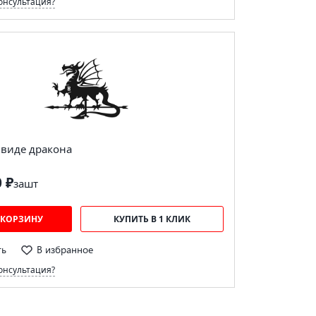
онсультация?
 виде дракона
0 ₽
за
шт
 КОРЗИНУ
КУПИТЬ В 1 КЛИК
ть
В избранное
онсультация?