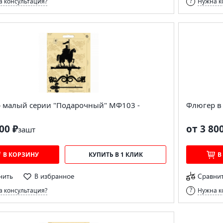
 консультация?
Нужна к
 малый серии "Подарочный" МФ103 -
Флюгер в
00 ₽
от 3 80
за
шт
В КОРЗИНУ
КУПИТЬ В 1 КЛИК
В
нить
В избранное
Сравни
 консультация?
Нужна к