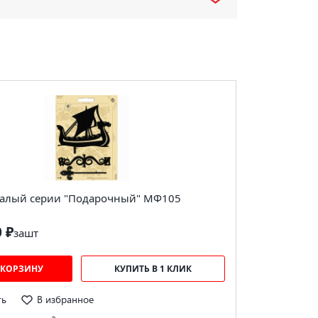
алый серии "Подарочный" МФ105
0 ₽
за
шт
 КОРЗИНУ
КУПИТЬ В 1 КЛИК
ть
В избранное