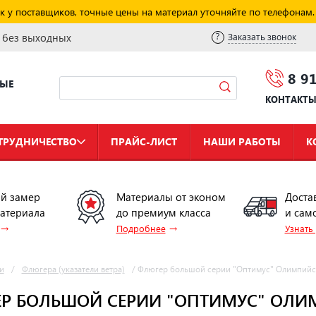
к у поставщиков, точные цены на материал уточняйте по телефонам.
и без выходных
Заказать звонок
8 9
НЫЕ
КОНТАКТ
ТРУДНИЧЕСТВО
ПРАЙС-ЛИСТ
НАШИ РАБОТЫ
К
й замер
Материалы от эконом
Доста
материала
до премиум класса
и сам
→
→
Подробнее
Узнать
и
/
Флюгера (указатели ветра)
/
Флюгер большой серии "Оптимус" Олимпийс
Р БОЛЬШОЙ СЕРИИ "ОПТИМУС" ОЛИ