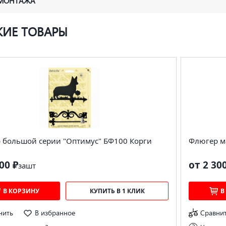
 МОНТАЖА
ИЕ ТОВАРЫ
 большой серии "Оптимус" БФ100 Корги
Флюгер м
00 ₽
от 2 30
за
шт
В КОРЗИНУ
КУПИТЬ В 1 КЛИК
В
нить
В избранное
Сравни