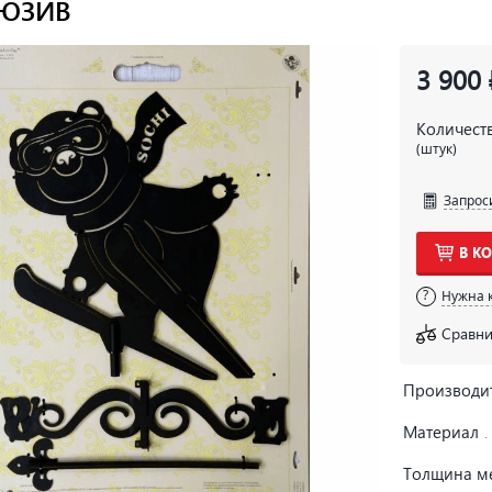
ЮЗИВ
3 900 
Количест
(штук)
Запрос
В К
Нужна 
Сравни
Производи
Материал
Толщина м