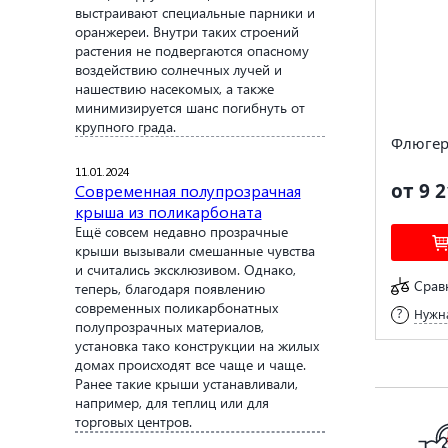
выстраивают специальные парники и
оранжереи. Внутри таких строений
растения не подвергаются опасному
воздействию солнечных лучей и
нашествию насекомых, а также
минимизируется шанс погибнуть от
крупного града.
Флюгер 
11.01.2024
от 9 2
Современная полупрозрачная
крыша из поликарбоната
Ещё совсем недавно прозрачные
крыши вызывали смешанные чувства
и считались эксклюзивом. Однако,
Срав
теперь, благодаря появлению
современных поликарбонатных
Нужна
полупрозрачных материалов,
установка тако конструкции на жилых
домах происходят все чаще и чаще.
Ранее такие крыши устанавливали,
например, для теплиц или для
торговых центров.