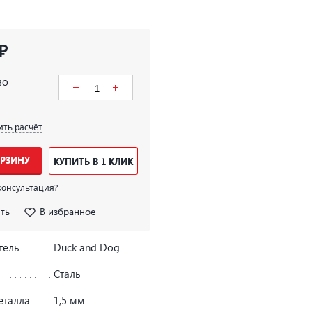
₽
во
ить расчёт
ОРЗИНУ
КУПИТЬ В 1 КЛИК
консультация?
ть
В избранное
тель
Duck and Dog
Сталь
еталла
1,5 мм