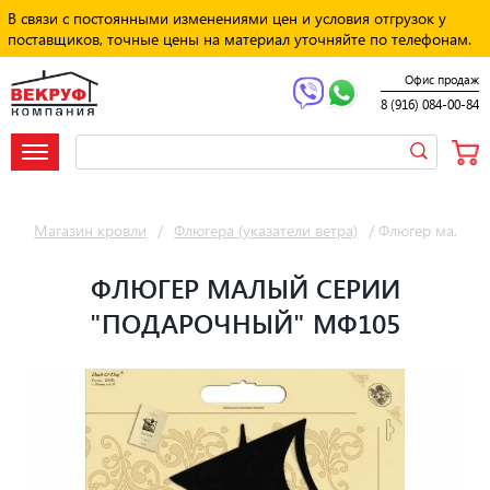
В связи с постоянными изменениями цен и условия отгрузок у
поставщиков, точные цены на материал уточняйте по телефонам.
Офис продаж
8 (916) 084-00-84
Магазин кровли
/
Флюгера (указатели ветра)
/
Флюгер малый 
ФЛЮГЕР МАЛЫЙ СЕРИИ
"ПОДАРОЧНЫЙ" МФ105