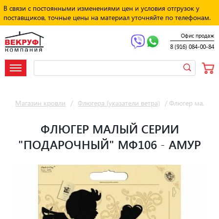
В связи с постоянными изменениями цен и условия отгрузок у
поставщиков, точные цены на материал уточняйте по телефонам.
Офис продаж
8 (916) 084-00-84
Магазин кровли
/
Флюгера (указатели ветра)
/
Флюгер малый 
ФЛЮГЕР МАЛЫЙ СЕРИИ
"ПОДАРОЧНЫЙ" МФ106 - АМУР