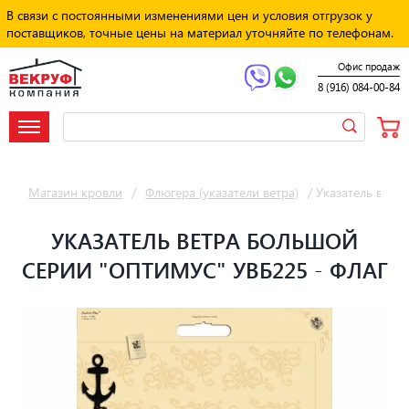
В связи с постоянными изменениями цен и условия отгрузок у
поставщиков, точные цены на материал уточняйте по телефонам.
Офис продаж
8 (916) 084-00-84
Магазин кровли
/
Флюгера (указатели ветра)
/
Указатель ветр
УКАЗАТЕЛЬ ВЕТРА БОЛЬШОЙ
СЕРИИ "ОПТИМУС" УВБ225 - ФЛАГ