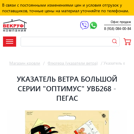
В связи с постоянными изменениями цен и условия отгрузок у
поставщиков, точные цены на материал уточняйте по телефонам.
Офис продаж
8 (916) 084-00-84
Магазин кровли
/
Флюгера (указатели ветра)
/
Указатель ветр
УКАЗАТЕЛЬ ВЕТРА БОЛЬШОЙ
СЕРИИ "ОПТИМУС" УВБ268 -
ПЕГАС