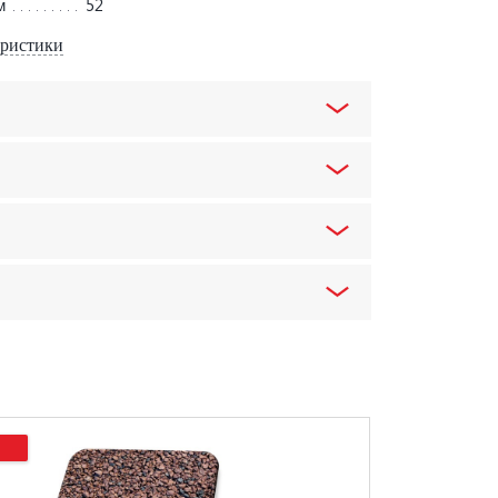
м
52
еристики