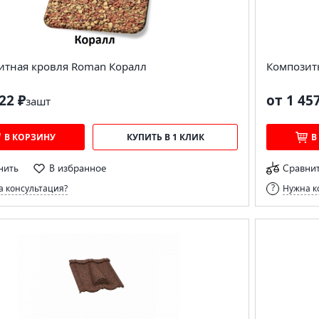
итная кровля Roman Коралл
Композитн
22 ₽
от 1 45
за
шт
В КОРЗИНУ
КУПИТЬ В 1 КЛИК
В
нить
В избранное
Сравни
 консультация?
Нужна к