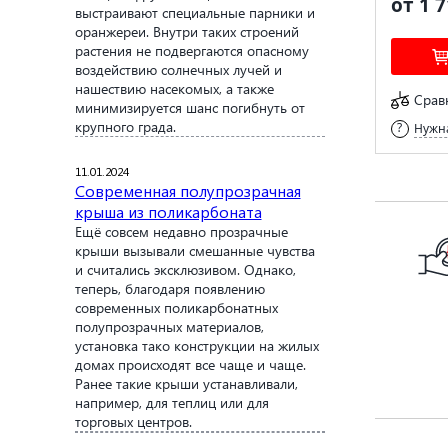
от 1 7
выстраивают специальные парники и
оранжереи. Внутри таких строений
растения не подвергаются опасному
воздействию солнечных лучей и
нашествию насекомых, а также
Срав
минимизируется шанс погибнуть от
крупного града.
Нужна
11.01.2024
Современная полупрозрачная
крыша из поликарбоната
Ещё совсем недавно прозрачные
крыши вызывали смешанные чувства
и считались эксклюзивом. Однако,
теперь, благодаря появлению
современных поликарбонатных
полупрозрачных материалов,
установка тако конструкции на жилых
домах происходят все чаще и чаще.
Ранее такие крыши устанавливали,
например, для теплиц или для
торговых центров.