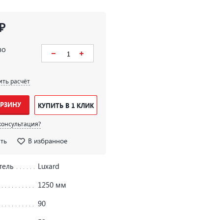
₽
во
ить расчёт
ОРЗИНУ
КУПИТЬ В 1 КЛИК
консультация?
ть
В избранное
тель
Luxard
1250 мм
90