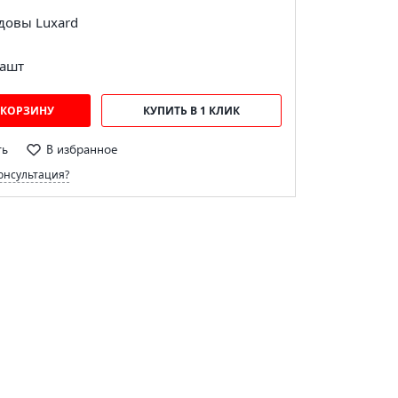
довы Luxard
а
шт
 КОРЗИНУ
КУПИТЬ В 1 КЛИК
ть
В избранное
онсультация?