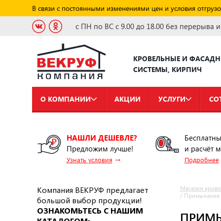
В связи с постоянными изменениями цен и условия отгрузо
с ПН по ВС с 9.00 до 18.00 без перерыва 
КРОВЕЛЬНЫЕ И ФАСАД
СИСТЕМЫ, КИРПИЧ
О КОМПАНИИ
АКЦИИ
УСЛУГИ
СО
НАШЛИ ДЕШЕВЛЕ?
Бесплатны
Предложим лучше!
и расчёт 
→
Узнать условия
Подробнее
Компания ВЕКРУФ предлагает
Магазин кровл
/
Примыкание к
большой выбор продукции!
ОЗНАКОМЬТЕСЬ С НАШИМ
ПРИМЫ
КАТАЛОГОМ: