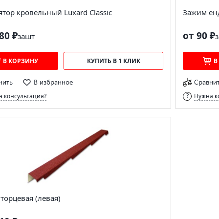
тор кровельный Luxard Classic
Зажим ен
80 ₽
от 90 ₽
за
шт
з
В КОРЗИНУ
КУПИТЬ В 1 КЛИК
В
нить
В избранное
Сравни
 консультация?
Нужна к
торцевая (левая)