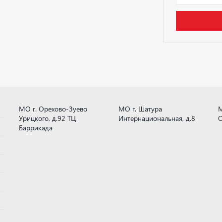
МО г. Орехово-Зуево
МО г. Шатура
М
Урицкого, д.92 ТЦ
Интернациональная, д.8
О
Баррикада