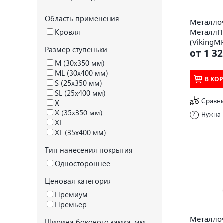
Область применения
Металло
Кровля
МеталлП
(VikingMP
Размер ступеньки
от 1 32
M (30x350 мм)
ML (30x400 мм)
В КО
S (25x350 мм)
SL (25x400 мм)
Сравн
X
X (35x350 мм)
Нужна 
XL
XL (35x400 мм)
Тип нанесения покрытия
Одностороннее
Ценовая категория
Премиум
Премьер
Металло
Ширина бокового замка, мм