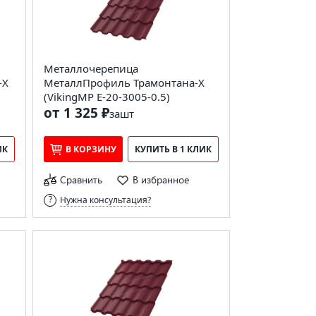
Металлочерепица
-X
МеталлПрофиль Трамонтана-X
(VikingMP E-20-3005-0.5)
от 1 325 ₽
за
шт
ИК
В КОРЗИНУ
КУПИТЬ В 1 КЛИК
Сравнить
В избранное
Нужна консультация?