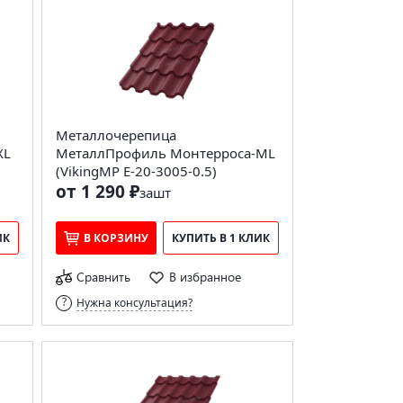
Металлочерепица
XL
МеталлПрофиль Монтерроса-ML
(VikingMP E-20-3005-0.5)
от 1 290 ₽
за
шт
ИК
В КОРЗИНУ
КУПИТЬ В 1 КЛИК
Сравнить
В избранное
Нужна консультация?