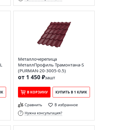
Металлочерепица
L
МеталлПрофиль Трамонтана-S
(PURMAN-20-3005-0.5)
от 1 450 ₽
за
шт
ИК
В КОРЗИНУ
КУПИТЬ В 1 КЛИК
Сравнить
В избранное
Нужна консультация?