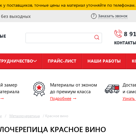
к у поставщиков, точные цены на материал уточняйте по телефонам.
и без выходных
Заказать звонок
8 9
НЫЕ
КОНТАКТ
ТРУДНИЧЕСТВО
ПРАЙС-ЛИСТ
НАШИ РАБОТЫ
К
й замер
Материалы от эконом
Доста
материала
до премиум класса
и сам
→
→
Подробнее
Узнать
и
/
Металлочерепица
/
Красное вино
ЛОЧЕРЕПИЦА КРАСНОЕ ВИНО