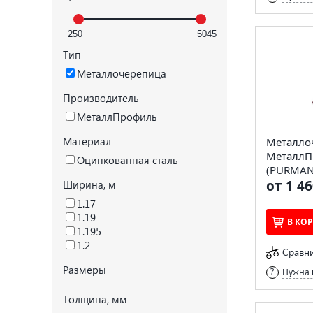
Тип
Металлочерепица
Производитель
МеталлПрофиль
Материал
Металло
МеталлП
Оцинкованная сталь
(PURMAN-
от 1 46
Ширина, м
1.17
1.19
В КО
1.195
1.2
Сравн
Размеры
Нужна 
Толщина, мм