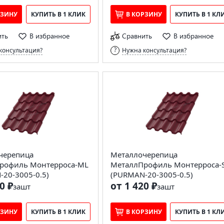
РЗИНУ
КУПИТЬ В 1 КЛИК
В КОРЗИНУ
КУПИТЬ В 1 КЛ
ить
В избранное
Сравнить
В избранное
консультация?
Нужна консультация?
черепица
Металлочерепица
рофиль Монтерроса-ML
МеталлПрофиль Монтерроса-
20-3005-0.5)
(PURMAN-20-3005-0.5)
0 ₽
от 1 420 ₽
за
шт
за
шт
РЗИНУ
КУПИТЬ В 1 КЛИК
В КОРЗИНУ
КУПИТЬ В 1 КЛ