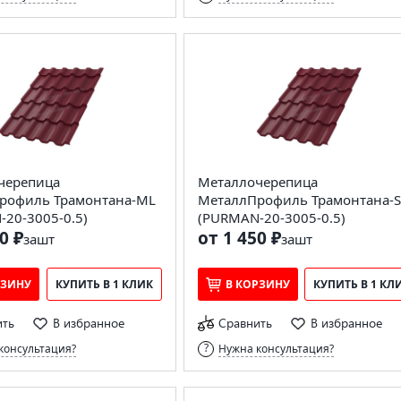
черепица
Металлочерепица
рофиль Трамонтана-ML
МеталлПрофиль Трамонтана-S
20-3005-0.5)
(PURMAN-20-3005-0.5)
0 ₽
от 1 450 ₽
за
шт
за
шт
РЗИНУ
КУПИТЬ В 1 КЛИК
В КОРЗИНУ
КУПИТЬ В 1 КЛ
ить
В избранное
Сравнить
В избранное
консультация?
Нужна консультация?