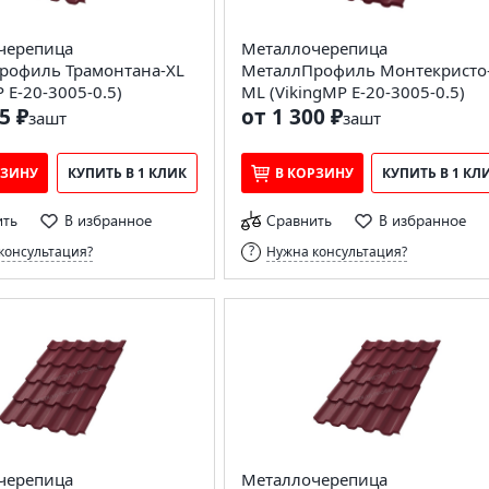
черепица
Металлочерепица
рофиль Трамонтана-XL
МеталлПрофиль Монтекристо
 E-20-3005-0.5)
ML (VikingMP E-20-3005-0.5)
5 ₽
от 1 300 ₽
за
шт
за
шт
РЗИНУ
КУПИТЬ В 1 КЛИК
В КОРЗИНУ
КУПИТЬ В 1 КЛ
ить
В избранное
Сравнить
В избранное
консультация?
Нужна консультация?
черепица
Металлочерепица