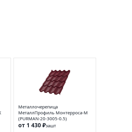
Металлочерепица
X
МеталлПрофиль Монтерроса-M
(PURMAN-20-3005-0.5)
от 1 430 ₽
за
шт