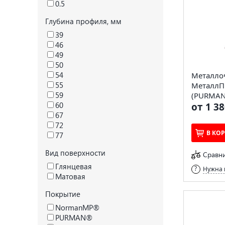
0.5
Глубина профиля, мм
39
46
49
50
54
Металло
55
МеталлП
59
(PURMAN-
60
от 1 38
67
72
В КО
77
Вид поверхности
Сравн
Глянцевая
Нужна 
Матовая
Покрытие
NormanMP®
PURMAN®