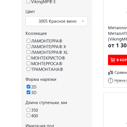
VikingMP® E
Цвет
3005 Красное вино
Металло
Коллекция
МеталлП
(VikingMP
ЛАМОНТЕРРА®
от 1 30
ЛАМОНТЕРРА® X
ЛАМОНТЕРРА® XL
МОНТЕКРИСТО®
В КО
МОНТЕРРОСА®
ТРАМОНТАНА®
Сравн
Форма нарезки
Нужна 
2D
3D
Длина ступеньки, мм
350
400
Имитация под