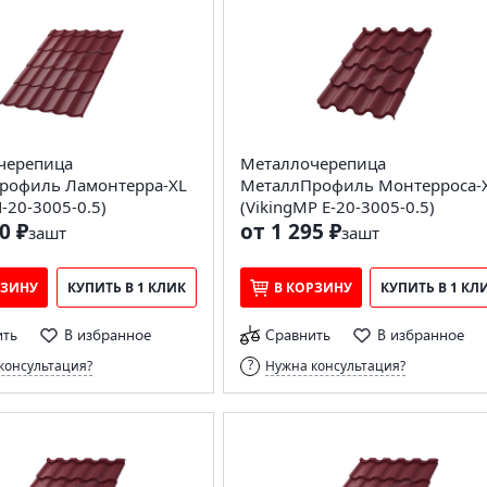
черепица
Металлочерепица
рофиль Ламонтерра-XL
МеталлПрофиль Монтерроса-
20-3005-0.5)
(VikingMP E-20-3005-0.5)
0 ₽
от 1 295 ₽
за
шт
за
шт
РЗИНУ
КУПИТЬ В 1 КЛИК
В КОРЗИНУ
КУПИТЬ В 1 КЛ
ить
В избранное
Сравнить
В избранное
консультация?
Нужна консультация?