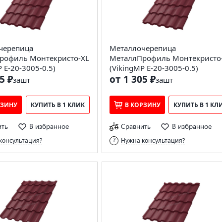
черепица
Металлочерепица
рофиль Монтекристо-XL
МеталлПрофиль Монтекристо
 E-20-3005-0.5)
(VikingMP E-20-3005-0.5)
5 ₽
от 1 305 ₽
за
шт
за
шт
РЗИНУ
КУПИТЬ В 1 КЛИК
В КОРЗИНУ
КУПИТЬ В 1 КЛ
ить
В избранное
Сравнить
В избранное
консультация?
Нужна консультация?