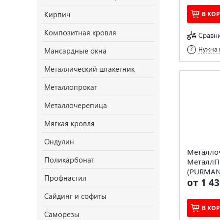
Кирпич
В КО
Композитная кровля
Сравн
Нужна 
Мансардные окна
Металлический штакетник
Металлопрокат
Металлочерепица
Мягкая кровля
Ондулин
Металло
Поликарбонат
МеталлП
(PURMAN-
Профнастил
от 1 43
Сайдинг и софиты
В КО
Саморезы