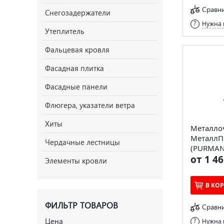
Сравн
Снегозадержатели
Нужна 
Утеплитель
Фальцевая кровля
Фасадная плитка
Фасадные панели
Флюгера, указатели ветра
Хиты
Металло
МеталлП
Чердачные лестницы
(PURMAN-
от 1 46
Элементы кровли
В КО
ФИЛЬТР ТОВАРОВ
Сравн
Цена
Нужна 