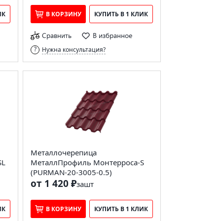
ИК
В КОРЗИНУ
КУПИТЬ В 1 КЛИК
Сравнить
В избранное
Нужна консультация?
Металлочерепица
SL
МеталлПрофиль Монтерроса-S
(PURMAN-20-3005-0.5)
от 1 420 ₽
за
шт
ИК
В КОРЗИНУ
КУПИТЬ В 1 КЛИК