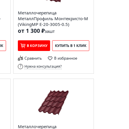
Металлочерепица
-
МеталлПрофиль Монтекристо-M
(VikingMP E-20-3005-0.5)
от 1 300 ₽
за
шт
ИК
В КОРЗИНУ
КУПИТЬ В 1 КЛИК
Сравнить
В избранное
Нужна консультация?
Металлочерепица