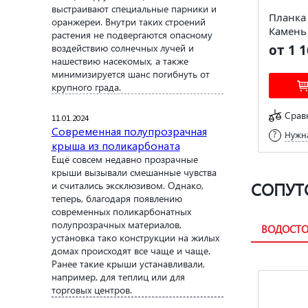
выстраивают специальные парники и
Планка
оранжереи. Внутри таких строений
Камень 
растения не подвергаются опасному
воздействию солнечных лучей и
от 1 1
нашествию насекомых, а также
минимизируется шанс погибнуть от
крупного града.
Срав
11.01.2024
Современная полупрозрачная
Нужна
крыша из поликарбоната
Ещё совсем недавно прозрачные
крыши вызывали смешанные чувства
СОПУТ
и считались эксклюзивом. Однако,
теперь, благодаря появлению
современных поликарбонатных
полупрозрачных материалов,
ВОДОСТО
установка тако конструкции на жилых
домах происходят все чаще и чаще.
Ранее такие крыши устанавливали,
например, для теплиц или для
торговых центров.