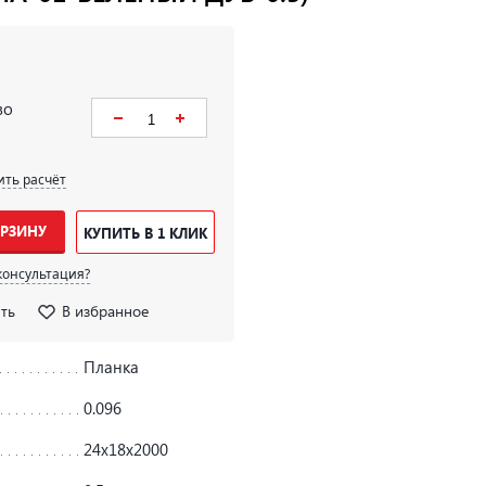
во
ить расчёт
ОРЗИНУ
КУПИТЬ В 1 КЛИК
консультация?
ть
В избранное
Планка
0.096
24х18х2000