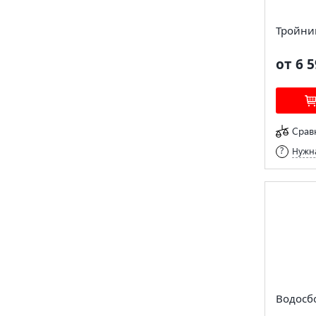
Тройни
от 6 5
Срав
Нужна
Водосб