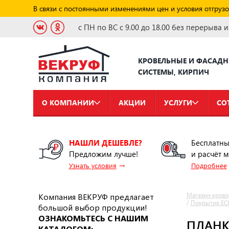
В связи с постоянными изменениями цен и условия отгрузо
с ПН по ВС с 9.00 до 18.00 без перерыва 
КРОВЕЛЬНЫЕ И ФАСАД
СИСТЕМЫ, КИРПИЧ
О КОМПАНИИ
АКЦИИ
УСЛУГИ
СО
НАШЛИ ДЕШЕВЛЕ?
Бесплатны
Предложим лучше!
и расчёт 
→
Узнать условия
Подробнее
Компания ВЕКРУФ предлагает
Магазин кровл
/
Покрытие EC
большой выбор продукции!
ОЗНАКОМЬТЕСЬ С НАШИМ
ПЛАНКА
КАТАЛОГОМ: