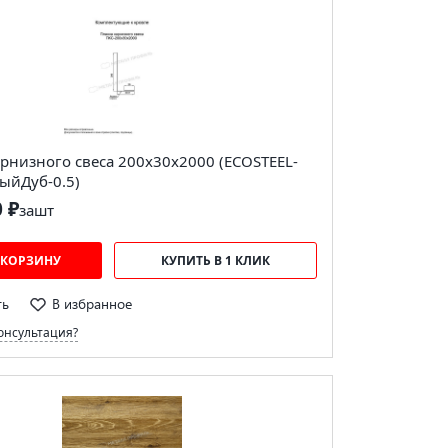
рнизного свеса 200х30х2000 (ECOSTEEL-
ыйДуб-0.5)
0 ₽
за
шт
 КОРЗИНУ
КУПИТЬ В 1 КЛИК
ть
В избранное
онсультация?