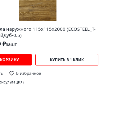
ла наружного 115х115х2000 (ECOSTEEL_T-
йДуб-0.5)
0 ₽
за
шт
 КОРЗИНУ
КУПИТЬ В 1 КЛИК
ть
В избранное
онсультация?