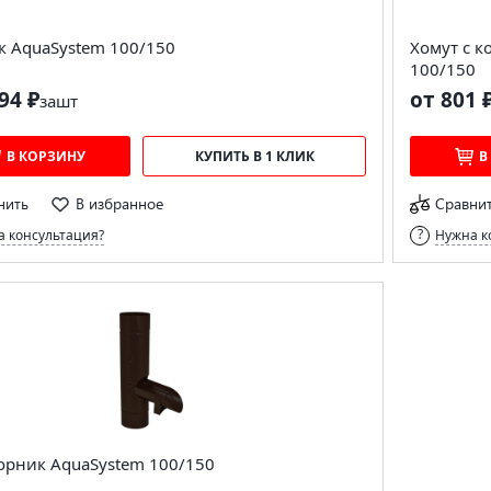
к AquaSystem 100/150
Хомут с 
100/150
94 ₽
от 801 
за
шт
В КОРЗИНУ
КУПИТЬ В 1 КЛИК
В
нить
В избранное
Сравни
 консультация?
Нужна к
орник AquaSystem 100/150