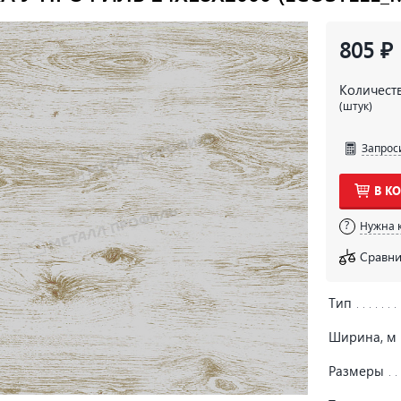
805 ₽
Количест
(штук)
Запрос
В К
Нужна 
Сравни
Тип
Ширина, м
Размеры