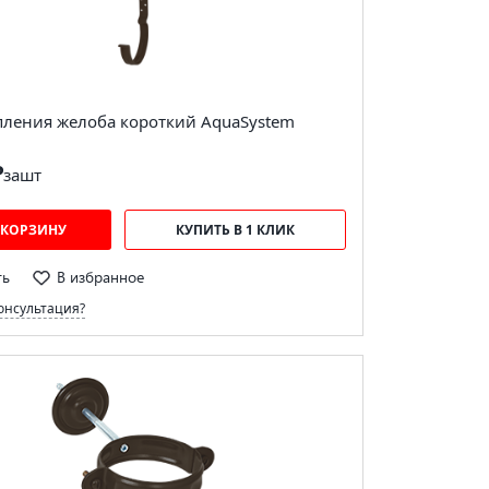
пления желоба короткий AquaSystem
₽
за
шт
 КОРЗИНУ
КУПИТЬ В 1 КЛИК
ть
В избранное
онсультация?