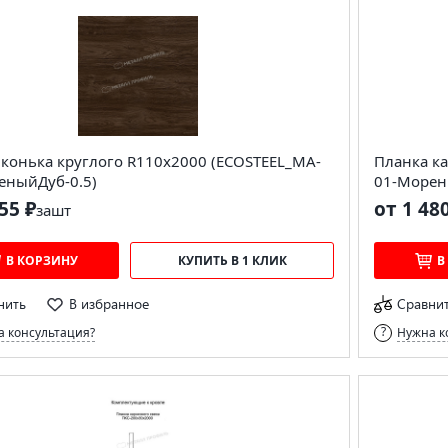
 конька круглого R110х2000 (ECOSTEEL_MA-
Планка ка
еныйДуб-0.5)
01-Морен
55 ₽
от 1 48
за
шт
В КОРЗИНУ
КУПИТЬ В 1 КЛИК
В
нить
В избранное
Сравни
 консультация?
Нужна к