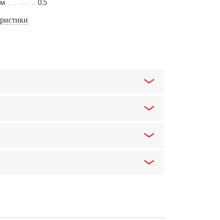
мм
0.5
еристики