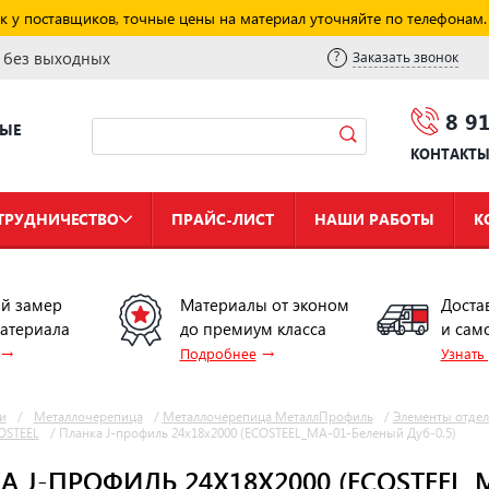
к у поставщиков, точные цены на материал уточняйте по телефонам.
и без выходных
Заказать звонок
8 9
НЫЕ
КОНТАКТ
ТРУДНИЧЕСТВО
ПРАЙС-ЛИСТ
НАШИ РАБОТЫ
К
й замер
Материалы от эконом
Доста
материала
до премиум класса
и сам
→
→
Подробнее
Узнать
и
/
Металлочерепица
/
Металлочерепица МеталлПрофиль
/
Элементы отде
OSTEEL
/
Планка J-профиль 24х18х2000 (ECOSTEEL_MA-01-Беленый Дуб-0.5)
 J-ПРОФИЛЬ 24Х18Х2000 (ECOSTEEL_M