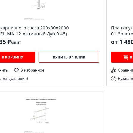
 карнизного свеса 200х30х2000
Планка уг
EEL_MA-12-Античный Дуб-0.45)
01-Золото
35 ₽
от 1 48
за
шт
В КОРЗИНУ
КУПИТЬ В 1 КЛИК
В
нить
В избранное
Сравни
 консультация?
Нужна к