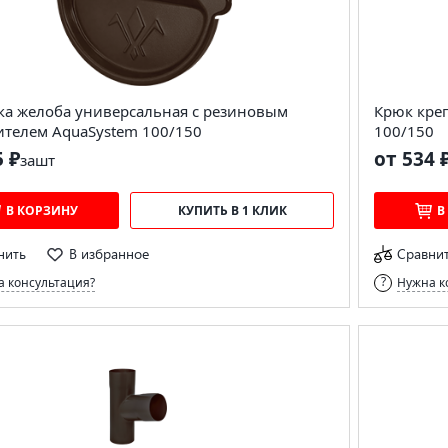
ка желоба универсальная с резиновым
Крюк кре
ителем AquaSystem 100/150
100/150
5 ₽
от 534 
за
шт
В КОРЗИНУ
КУПИТЬ В 1 КЛИК
В
нить
В избранное
Сравни
 консультация?
Нужна к