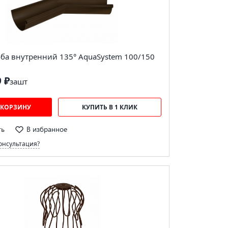
оба внутренний 135° AquaSystem 100/150
9 ₽
за
шт
 КОРЗИНУ
КУПИТЬ В 1 КЛИК
ть
В избранное
онсультация?