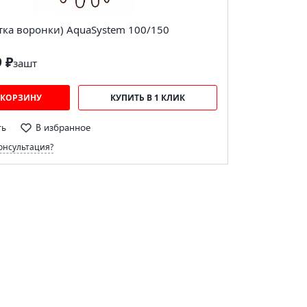
етка воронки) AquaSystem 100/150
9 ₽
за
шт
 КОРЗИНУ
КУПИТЬ В 1 КЛИК
ть
В избранное
онсультация?