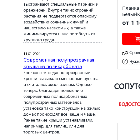
выстраивают специальные парники и
Планка 
оранжереи. Внутри таких строений
БелыйК
растения не подвергаются опасному
воздействию солнечных лучей и
от 1 1
нашествию насекомых, а также
минимизируется шанс погибнуть от
крупного града.
Срав
11.01.2024
Современная полупрозрачная
Нужна
крыша из поликарбоната
Ещё совсем недавно прозрачные
крыши вызывали смешанные чувства
СОПУТ
и считались эксклюзивом. Однако,
теперь, благодаря появлению
современных поликарбонатных
полупрозрачных материалов,
ВОДОСТО
установка тако конструкции на жилых
домах происходят все чаще и чаще.
Ранее такие крыши устанавливали,
например, для теплиц или для
торговых центров.