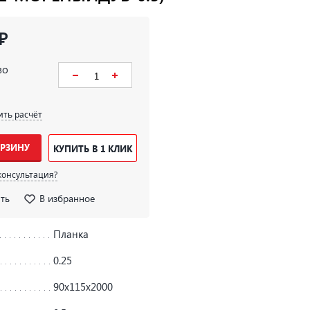
₽
во
ить расчёт
ОРЗИНУ
КУПИТЬ В 1 КЛИК
консультация?
ть
В избранное
Планка
0.25
90х115х2000