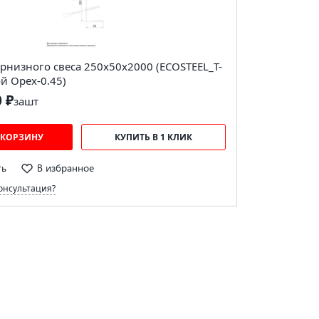
рнизного свеса 250х50х2000 (ECOSTEEL_T-
й Орех-0.45)
0 ₽
за
шт
 КОРЗИНУ
КУПИТЬ В 1 КЛИК
ть
В избранное
онсультация?