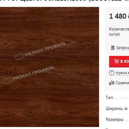
1 480 
Количест
(штук)
Запрос
В К
Нужна 
Сравни
Тип
Ширина, м
Размеры