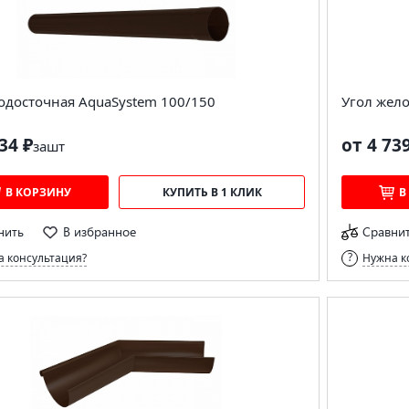
одосточная AquaSystem 100/150
Угол жел
34 ₽
от 4 73
за
шт
В КОРЗИНУ
КУПИТЬ В 1 КЛИК
В
нить
В избранное
Сравни
 консультация?
Нужна к