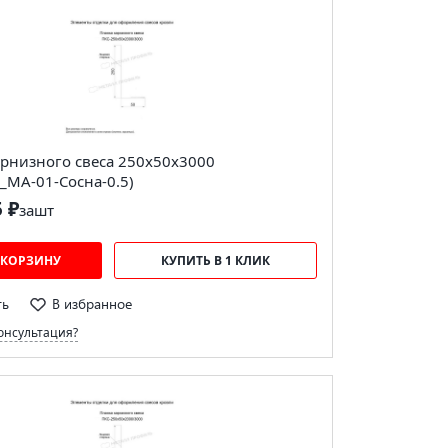
арнизного свеса 250х50х3000
_MA-01-Сосна-0.5)
5 ₽
за
шт
 КОРЗИНУ
КУПИТЬ В 1 КЛИК
ть
В избранное
онсультация?