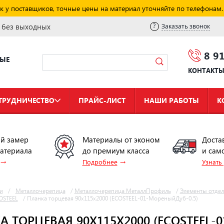
к у поставщиков, точные цены на материал уточняйте по телефонам.
и без выходных
Заказать звонок
8 9
НЫЕ
КОНТАКТ
ТРУДНИЧЕСТВО
ПРАЙС-ЛИСТ
НАШИ РАБОТЫ
К
й замер
Материалы от эконом
Доста
материала
до премиум класса
и сам
→
→
Подробнее
Узнать
и
/
Металлочерепица
/
Металлочерепица МеталлПрофиль
/
Элементы отде
OSTEEL
/
Планка торцевая 90х115х2000 (ECOSTEEL-01-МореныйДуб-0.5)
 ТОРЦЕВАЯ 90Х115Х2000 (ECOSTEEL-