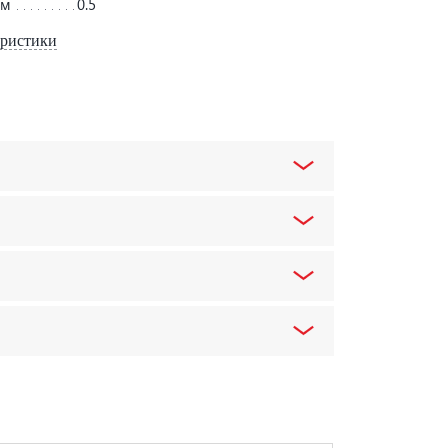
мм
0.5
еристики