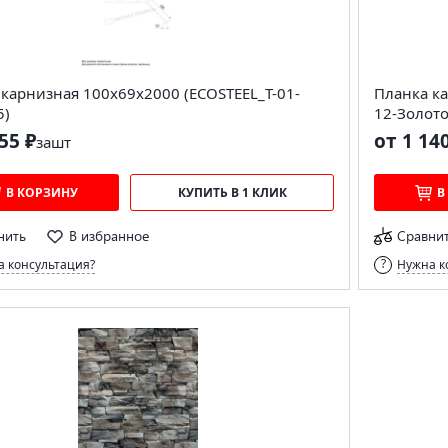
карнизная 100х69х2000 (ECOSTEEL_T-01-
Планка ка
5)
12-Золото
55 ₽
от 1 14
за
шт
В КОРЗИНУ
КУПИТЬ В 1 КЛИК
В
нить
В избранное
Сравни
 консультация?
Нужна к