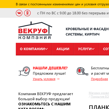
В связи с постоянными изменениями цен и условия отгрузо
с ПН по ВС с 9.00 до 18.00 без перерыва 
КРОВЕЛЬНЫЕ И ФАСАД
СИСТЕМЫ, КИРПИЧ
О КОМПАНИИ
АКЦИИ
УСЛУГИ
СО
НАШЛИ ДЕШЕВЛЕ?
Бесплатны
Предложим лучше!
и расчёт 
→
Узнать условия
Подробнее
Компания ВЕКРУФ предлагает
Магазин кровл
/
Покрытие EC
большой выбор продукции!
ОЗНАКОМЬТЕСЬ С НАШИМ
ПЛАНКА
КАТАЛОГОМ: