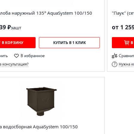
елоба наружный 135° AquaSystem 100/150
"Паук" (с
39 ₽
от 1 25
за
шт
В КОРЗИНУ
КУПИТЬ В 1 КЛИК
В
нить
В избранное
Сравни
 консультация?
Нужна к
а водосборная AquaSystem 100/150