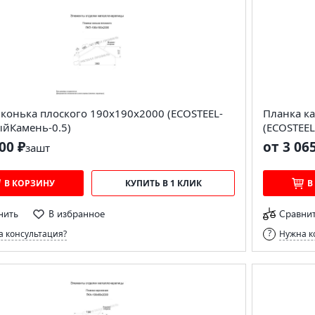
конька плоского 190х190х2000 (ECOSTEEL-
Планка к
ыйКамень-0.5)
(ECOSTEEL
00 ₽
от 3 06
за
шт
В КОРЗИНУ
КУПИТЬ В 1 КЛИК
В
нить
В избранное
Сравни
 консультация?
Нужна к