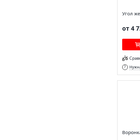
Угол ж
от 4 7
Срав
Нужна
Воронк