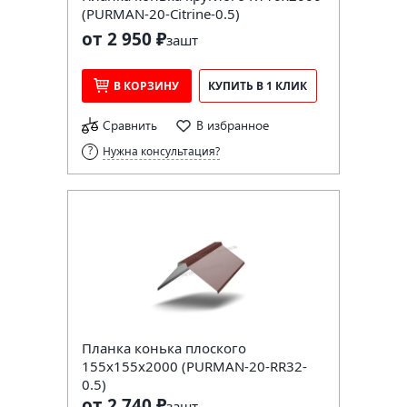
(PURMAN-20-Citrine-0.5)
от 2 950 ₽
за
шт
В КОРЗИНУ
КУПИТЬ В 1 КЛИК
Сравнить
В избранное
Нужна консультация?
Планка конька плоского
155х155х2000 (PURMAN-20-RR32-
0.5)
от 2 740 ₽
за
шт