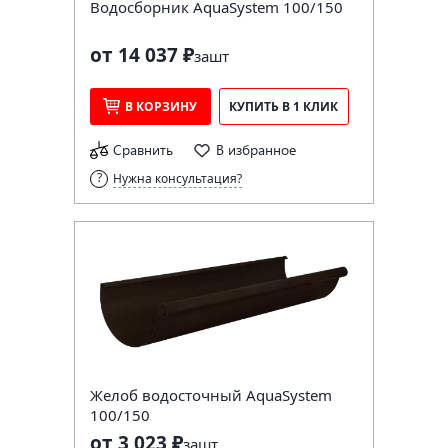
Водосборник AquaSystem 100/150
от 14 037 ₽
за
шт
В КОРЗИНУ
КУПИТЬ В 1 КЛИК
Сравнить
В избранное
Нужна консультация?
Желоб водосточный AquaSystem
100/150
от 3 023 ₽
за
шт