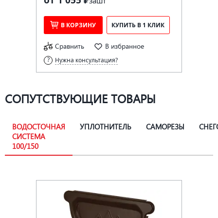
за
шт
В КОРЗИНУ
КУПИТЬ В 1 КЛИК
Сравнить
В избранное
Нужна консультация?
СОПУТСТВУЮЩИЕ ТОВАРЫ
ВОДОСТОЧНАЯ
УПЛОТНИТЕЛЬ
САМОРЕЗЫ
СНЕГ
СИСТЕМА
100/150