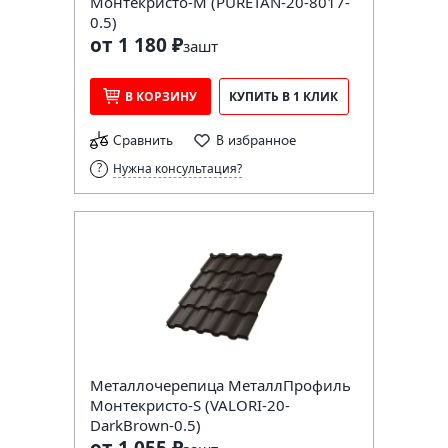
Монтекристо-M (PURETAN-20-8017-
0.5)
от 1 180 ₽
за
шт
В КОРЗИНУ
КУПИТЬ В 1 КЛИК
Сравнить
В избранное
Нужна консультация?
Металлочерепица МеталлПрофиль
Монтекристо-S (VALORI-20-
DarkBrown-0.5)
от 1 055 ₽