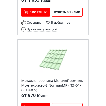
за
шт
В КОРЗИНУ
КУПИТЬ В 1 КЛИК
Сравнить
В избранное
Нужна консультация?
Металлочерепица МеталлПрофиль
Монтекристо-S NormanMP (ПЭ-01-
6019-0.5)
от 970 ₽
за
шт