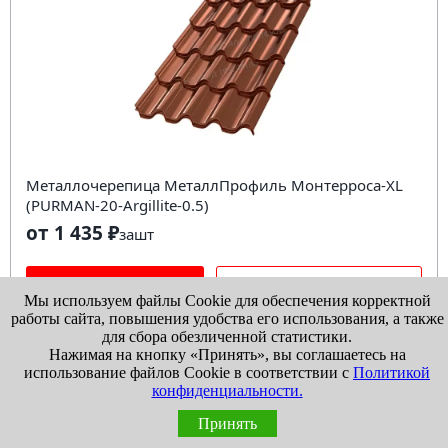
Металлочерепица МеталлПрофиль Монтерроса-XL
(PURMAN-20-Argillite-0.5)
от 1 435 ₽
за
шт
В КОРЗИНУ
КУПИТЬ В 1 КЛИК
Мы используем файлы Cookie для обеспечения корректной
работы сайта, повышения удобства его использования, а также
Сравнить
В избранное
для сбора обезличенной статистики.
Нажимая на кнопку «Принять», вы соглашаетесь на
Нужна консультация?
использование файлов Cookie в соответствии с
Политикой
конфиденциальности.
....
1
2
3
4
5
11
Принять