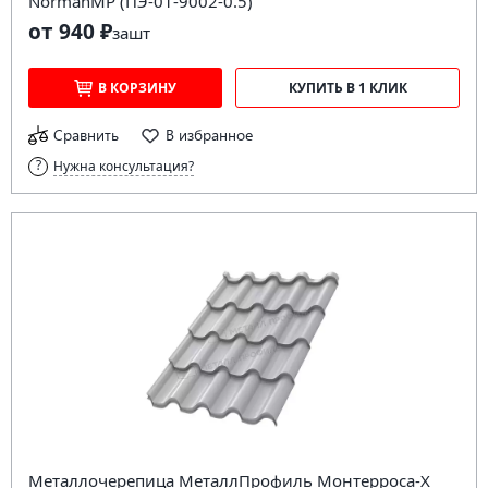
NormanMP (ПЭ-01-9002-0.5)
от 940 ₽
за
шт
В КОРЗИНУ
КУПИТЬ В 1 КЛИК
Сравнить
В избранное
Нужна консультация?
Металлочерепица МеталлПрофиль Монтерроса-X