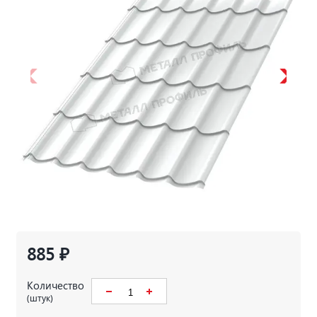
885 ₽
Количество
(штук)