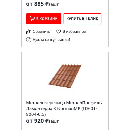
от 885 ₽
за
шт
В КОРЗИНУ
КУПИТЬ В 1 КЛИК
Сравнить
В избранное
Нужна консультация?
Металлочерепица МеталлПрофиль
Ламонтерра X NormanMP (ПЭ-01-
8004-0.5)
от 920 ₽
за
шт