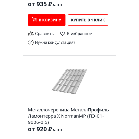
от 935 ₽
за
шт
В КОРЗИНУ
КУПИТЬ В 1 КЛИК
Сравнить
В избранное
Нужна консультация?
Металлочерепица МеталлПрофиль
Ламонтерра X NormanMP (ПЭ-01-
9006-0.5)
от 920 ₽
за
шт