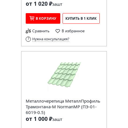
от 1 020 ₽
за
шт
В КОРЗИНУ
КУПИТЬ В 1 КЛИК
Сравнить
В избранное
Нужна консультация?
Металлочерепица МеталлПрофиль
Трамонтана-M NormanMP (ПЭ-01-
6019-0.5)
от 1 000 ₽
за
шт