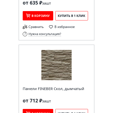
от 635 ₽
за
шт
В КОРЗИНУ
КУПИТЬ В 1 КЛИК
Сравнить
В избранное
Нужна консультация?
Панели FINEBER Скол, дымчатый
от 712 ₽
за
шт