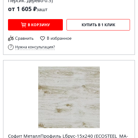
Персик. Дерево-0.5)
от 1 605 ₽
за
шт
В КОРЗИНУ
КУПИТЬ В 1 КЛИК
Сравнить
В избранное
Нужна консультация?
Софит МеталлПрофиль Lбрус-15х240 (ECOSTEEL_MA-