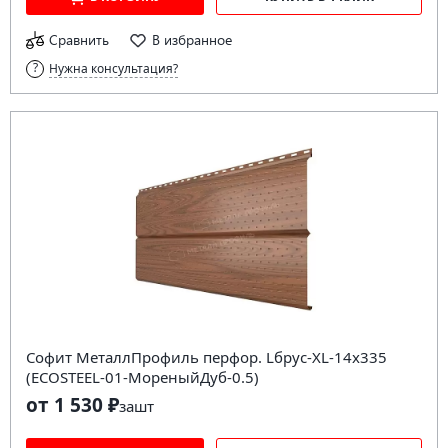
Сравнить
В избранное
Нужна консультация?
Софит МеталлПрофиль перфор. Lбрус-XL-14х335
(ECOSTEEL-01-МореныйДуб-0.5)
от 1 530 ₽
за
шт