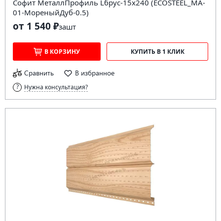
Софит МеталлПрофиль Lбрус-15х240 (ECOSTEEL_MA-
01-МореныйДуб-0.5)
от 1 540 ₽
за
шт
В КОРЗИНУ
КУПИТЬ В 1 КЛИК
Сравнить
В избранное
Нужна консультация?