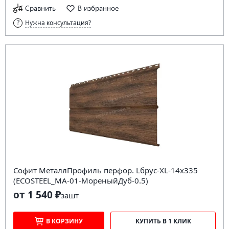
Сравнить
В избранное
Нужна консультация?
Софит МеталлПрофиль перфор. Lбрус-XL-14х335
(ECOSTEEL_MA-01-МореныйДуб-0.5)
от 1 540 ₽
за
шт
В КОРЗИНУ
КУПИТЬ В 1 КЛИК