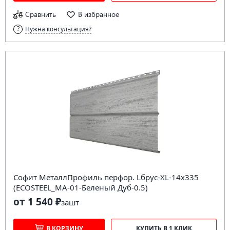
Сравнить
В избранное
Нужна консультация?
Софит МеталлПрофиль перфор. Lбрус-XL-14х335
(ECOSTEEL_MA-01-Беленый Дуб-0.5)
от 1 540 ₽
за
шт
В КОРЗИНУ
КУПИТЬ В 1 КЛИК