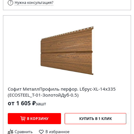
Нужна консультация?
Софит МеталлПрофиль перфор. Lбрус-XL-14х335
(ECOSTEEL_T-01-ЗолотойДуб-0.5)
от 1 605 ₽
за
шт
В КОРЗИНУ
КУПИТЬ В 1 КЛИК
Сравнить
В избранное