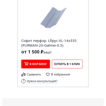
Софит перфор. Lбрус-XL-14х335
(PURMAN-20-Galmei-0.5)
от 1 500 ₽
за
шт
В КОРЗИНУ
КУПИТЬ В 1 КЛИК
Сравнить
В избранное
Нужна консультация?