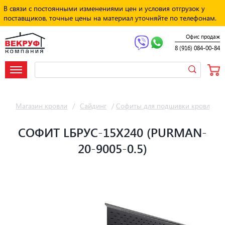
В связи с постоянными изменениями цен и условия отгрузок у
поставщиков, точные цены на материал уточняйте по телефонам.
Офис продаж
8 (916) 084-00-84
Магазин кровли
/
Сайдинг
/
Софиты для подшивки кровли
/
СОФИТ LБРУС-15Х240 (PURMAN-
20-9005-0.5)