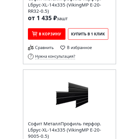
Lбрус-XL-14х335 (VikingMP E-20-
RR32-0.5)
от 1 435 ₽
за
шт
В КОРЗИНУ
КУПИТЬ В 1 КЛИК
Сравнить
В избранное
Нужна консультация?
Софит МеталлПрофиль перфор.
Lбрус-XL-14х335 (VikingMP E-20-
9005-0.5)