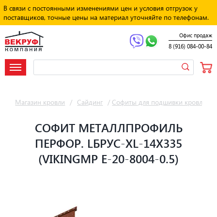
В связи с постоянными изменениями цен и условия отгрузок у
поставщиков, точные цены на материал уточняйте по телефонам.
Офис продаж
8 (916) 084-00-84
Магазин кровли
/
Сайдинг
/
Софиты для подшивки кровли
/
СОФИТ МЕТАЛЛПРОФИЛЬ
ПЕРФОР. LБРУС-XL-14Х335
(VIKINGMP E-20-8004-0.5)