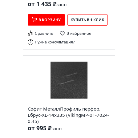
от 1 435 ₽
за
шт
В КОРЗИНУ
КУПИТЬ В 1 КЛИК
Сравнить
В избранное
Нужна консультация?
Софит МеталлПрофиль перфор.
Lбрус-XL-14х335 (VikingMP-01-7024-
0.45)
от 995 ₽
за
шт