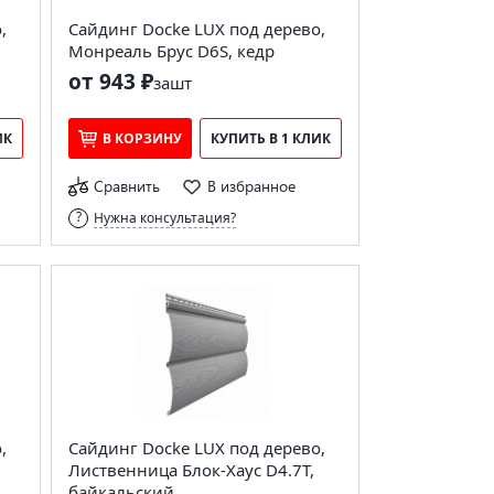
,
Сайдинг Docke LUX под дерево,
Монреаль Брус D6S, кедр
от 943 ₽
за
шт
ИК
В КОРЗИНУ
КУПИТЬ В 1 КЛИК
Сравнить
В избранное
Нужна консультация?
,
Сайдинг Docke LUX под дерево,
Лиственница Блок-Хаус D4.7T,
байкальский