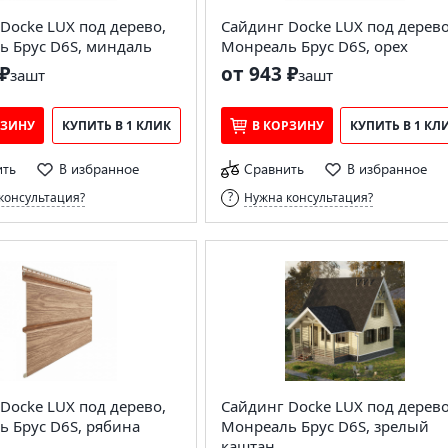
Docke LUX под дерево,
Сайдинг Docke LUX под дерево
 Брус D6S, миндаль
Монреаль Брус D6S, орех
₽
от 943 ₽
за
шт
за
шт
РЗИНУ
КУПИТЬ В 1 КЛИК
В КОРЗИНУ
КУПИТЬ В 1 КЛ
ить
В избранное
Сравнить
В избранное
консультация?
Нужна консультация?
Docke LUX под дерево,
Сайдинг Docke LUX под дерево
 Брус D6S, рябина
Монреаль Брус D6S, зрелый
каштан