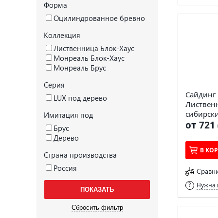
Форма
Оцилиндрованное бревно
Коллекция
Лиственница Блок-Хаус
Монреаль Блок-Хаус
Монреаль Брус
Серия
Сайдинг 
LUX под дерево
Лиственн
сибирск
Имитация под
от 721 
Брус
Дерево
В КО
Страна производства
Россия
Сравн
Нужна 