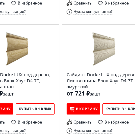
ить
В избранное
Сравнить
В избранное
консультация?
Нужна консультация?
Docke LUX под дерево,
Сайдинг Docke LUX под дерево
 Блок-Хаус D4.7T,
Лиственница Блок-Хаус D4.7T,
каштан
амурский
₽
от 721 ₽
за
шт
за
шт
РЗИНУ
КУПИТЬ В 1 КЛИК
В КОРЗИНУ
КУПИТЬ В 1 КЛ
ить
В избранное
Сравнить
В избранное
консультация?
Нужна консультация?