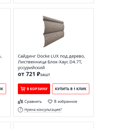
,
Сайдинг Docke LUX под дерево,
Лиственница Блок-Хаус D4.7T,
уссурийский
от 721 ₽
за
шт
ИК
В КОРЗИНУ
КУПИТЬ В 1 КЛИК
Сравнить
В избранное
Нужна консультация?