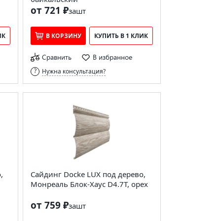
от 721 ₽
за
шт
ИК
В КОРЗИНУ
КУПИТЬ В 1 КЛИК
Сравнить
В избранное
Нужна консультация?
,
Сайдинг Docke LUX под дерево,
Монреаль Блок-Хаус D4.7T, орех
от 759 ₽
за
шт