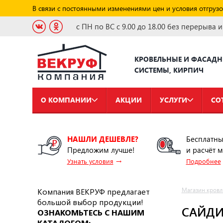
В связи с постоянными изменениями цен и условия отгрузо
с ПН по ВС с 9.00 до 18.00 без перерыва 
КРОВЕЛЬНЫЕ И ФАСАД
СИСТЕМЫ, КИРПИЧ
О КОМПАНИИ
АКЦИИ
УСЛУГИ
СО
НАШЛИ ДЕШЕВЛЕ?
Бесплатны
Предложим лучше!
и расчёт 
→
Узнать условия
Подробнее
Компания ВЕКРУФ предлагает
Магазин кровл
большой выбор продукции!
САЙДИ
ОЗНАКОМЬТЕСЬ С НАШИМ
КАТАЛОГОМ: