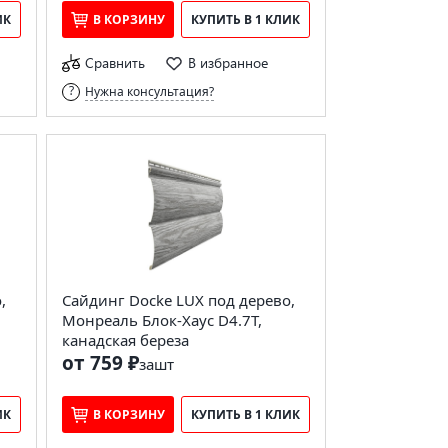
ИК
В КОРЗИНУ
КУПИТЬ В 1 КЛИК
Сравнить
В избранное
Нужна консультация?
,
Сайдинг Docke LUX под дерево,
Монреаль Блок-Хаус D4.7T,
канадская береза
от 759 ₽
за
шт
ИК
В КОРЗИНУ
КУПИТЬ В 1 КЛИК