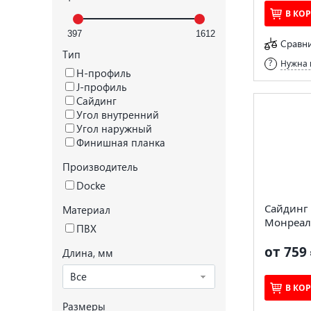
В КО
Сравн
Тип
Нужна 
H-профиль
J-профиль
Сайдинг
Угол внутренний
Угол наружный
Финишная планка
Производитель
Docke
Сайдинг 
Материал
Монреаль
ПВХ
от 759 
Длина, мм
Все
В КО
Размеры