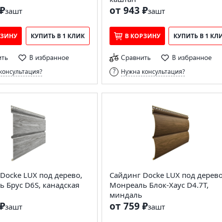
₽
от 943 ₽
за
шт
за
шт
РЗИНУ
КУПИТЬ В 1 КЛИК
В КОРЗИНУ
КУПИТЬ В 1 КЛ
ить
В избранное
Сравнить
В избранное
консультация?
Нужна консультация?
Docke LUX под дерево,
Сайдинг Docke LUX под дерево
 Брус D6S, канадская
Монреаль Блок-Хаус D4.7T,
миндаль
₽
от 759 ₽
за
шт
за
шт