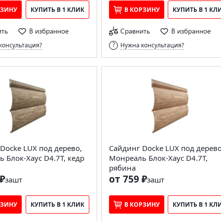
РЗИНУ
КУПИТЬ В 1 КЛИК
В КОРЗИНУ
КУПИТЬ В 1 КЛ
ить
В избранное
Сравнить
В избранное
консультация?
Нужна консультация?
Docke LUX под дерево,
Сайдинг Docke LUX под дерево
 Блок-Хаус D4.7T, кедр
Монреаль Блок-Хаус D4.7T,
рябина
₽
от 759 ₽
за
шт
за
шт
РЗИНУ
КУПИТЬ В 1 КЛИК
В КОРЗИНУ
КУПИТЬ В 1 КЛ