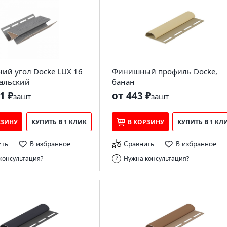
ий угол Docke LUX 16
Финишный профиль Docke,
альский
банан
1 ₽
от 443 ₽
за
шт
за
шт
РЗИНУ
КУПИТЬ В 1 КЛИК
В КОРЗИНУ
КУПИТЬ В 1 КЛ
ить
В избранное
Сравнить
В избранное
консультация?
Нужна консультация?