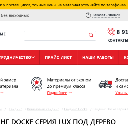
к у поставщиков, точные цены на материал уточняйте по телефонам.
и без выходных
Заказать звонок
8 9
НЫЕ
КОНТАКТ
ТРУДНИЧЕСТВО
ПРАЙС-ЛИСТ
НАШИ РАБОТЫ
К
й замер
Материалы от эконом
Доста
материала
до премиум класса
и сам
→
→
Подробнее
Узнать
и
/
Сайдинг
/
Виниловый сайдинг
/
Сайдинг Docke
/
Сайдинг Docke серия 
НГ DOCKE СЕРИЯ LUX ПОД ДЕРЕВО