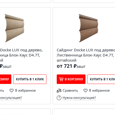
Docke LUX под дерево,
Сайдинг Docke LUX под дерево
ица Блок-Хаус D4.7T,
Лиственница Блок-Хаус D4.7T,
ий
алтайский
₽
от 721 ₽
за
шт
за
шт
РЗИНУ
КУПИТЬ В 1 КЛИК
В КОРЗИНУ
КУПИТЬ В 1 КЛ
ить
В избранное
Сравнить
В избранное
консультация?
Нужна консультация?