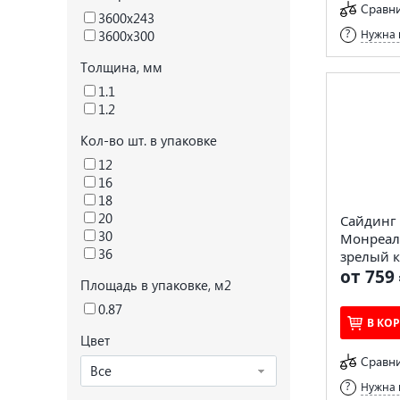
Сравн
3600x243
3600x300
Нужна 
Толщина, мм
1.1
1.2
Кол-во шт. в упаковке
12
16
18
20
Сайдинг 
30
Монреаль
36
зрелый 
от 759 
Площадь в упаковке, м2
0.87
В КО
Цвет
Сравн
Все
Нужна 