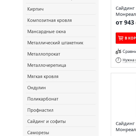
Сайдинг 
Кирпич
Монреаль
Композитная кровля
от 943 
Мансардные окна
В КО
Металлический штакетник
Сравн
Металлопрокат
Нужна 
Металлочерепица
Мягкая кровля
Ондулин
Поликарбонат
Профнастил
Сайдинг и софиты
Сайдинг 
Монреаль
Саморезы