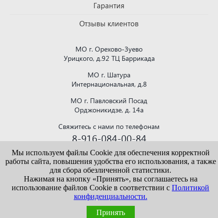
Гарантия
Отзывы клиентов
МО г. Орехово-Зуево
Урицкого, д.92 ТЦ Баррикада
МО г. Шатура
Интернациональная, д.8
МО г. Павловский Посад
Орджоникидзе, д. 14а
Свяжитесь с нами по телефонам
8-916-084-00-84
или напишите на почту
Мы используем файлы Cookie для обеспечения корректной
krovlya150@mail.ru
работы сайта, повышения удобства его использования, а также
для сбора обезличенной статистики.
Нажимая на кнопку «Принять», вы соглашаетесь на
использование файлов Cookie в соответствии с
Политикой
конфиденциальности.
Информация, представленная на сайте vekroof.ru, носит исключительно
ознакомительный характер и не является публичной офертой. Точные сведения о
ценах, условиях продажи и доставки уточняйте у наших менеджеров.
Принять
Политика конфиденциальности
/
Пользовательское соглашение
/
Политика