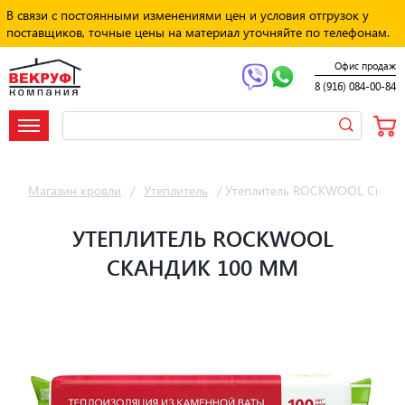
В связи с постоянными изменениями цен и условия отгрузок у
поставщиков, точные цены на материал уточняйте по телефонам.
Офис продаж
8 (916) 084-00-84
Магазин кровли
/
Утеплитель
/
Утеплитель ROCKWOOL Сканд
УТЕПЛИТЕЛЬ ROCKWOOL
СКАНДИК 100 ММ