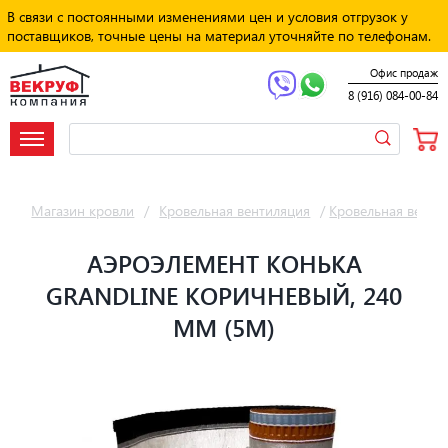
В связи с постоянными изменениями цен и условия отгрузок у
поставщиков, точные цены на материал уточняйте по телефонам.
Офис продаж
8 (916) 084-00-84
Магазин кровли
/
Кровельная вентиляция
/
Кровельная вентил
АЭРОЭЛЕМЕНТ КОНЬКА
GRANDLINE КОРИЧНЕВЫЙ, 240
ММ (5М)