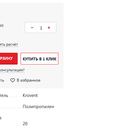
во
ить расчёт
ОРЗИНУ
КУПИТЬ В 1 КЛИК
консультация?
ть
В избранное
тель
Krovent
Полипропилен
в
20