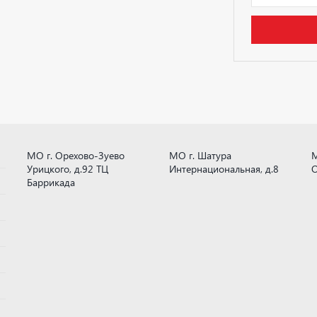
МО г. Орехово-Зуево
МО г. Шатура
М
Урицкого, д.92 ТЦ
Интернациональная, д.8
О
Баррикада