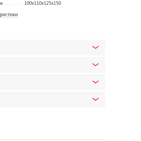
мм
100х110х125х150
еристики