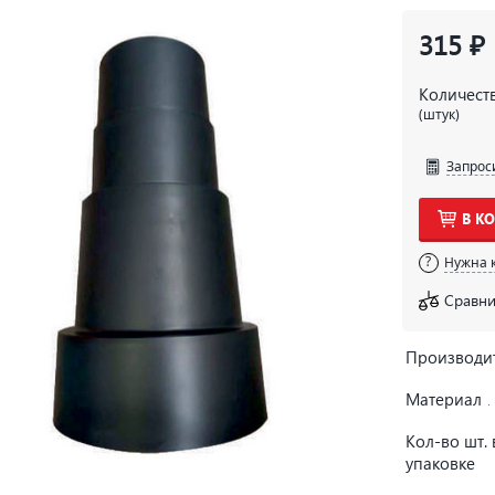
315 ₽
Количест
(штук)
Запрос
В К
Нужна 
Сравни
Производи
Материал
Кол-во шт. 
упаковке