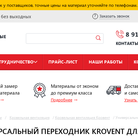
к у поставщиков, точные цены на материал уточняйте по телефонам.
и без выходных
Заказать звонок
8 9
НЫЕ
КОНТАКТ
ТРУДНИЧЕСТВО
ПРАЙС-ЛИСТ
НАШИ РАБОТЫ
К
й замер
Материалы от эконом
Доста
материала
до премиум класса
и сам
→
→
Подробнее
Узнать
и
/
Кровельная вентиляция
/
Кровельная вентиляция Кровент
/
Универсальны
РСАЛЬНЫЙ ПЕРЕХОДНИК KROVENT ДЛ