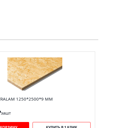
TRALAM 1250*2500*9 ММ
₽
за
шт
 КОРЗИНУ
КУПИТЬ В 1 КЛИК