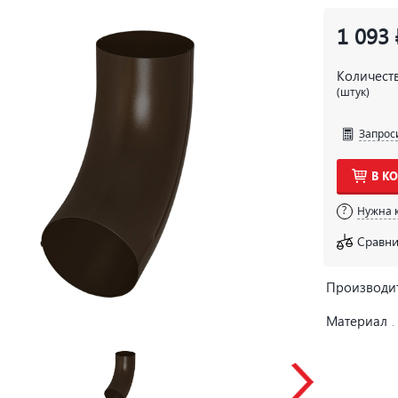
1 093 
Количест
(штук)
Запрос
В К
Нужна 
Сравни
Производи
Материал