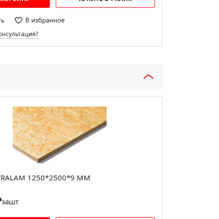
ть
В избранное
онсультация?
TRALAM 1250*2500*9 ММ
₽
за
шт