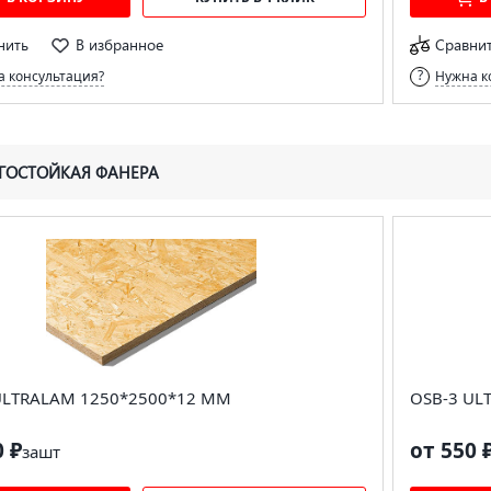
нить
В избранное
Сравни
 консультация?
Нужна к
ГОСТОЙКАЯ ФАНЕРА
ULTRALAM 1250*2500*12 ММ
OSB-3 UL
0 ₽
от 550 
за
шт