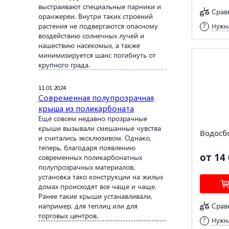
выстраивают специальные парники и
Срав
оранжереи. Внутри таких строений
растения не подвергаются опасному
Нужна
воздействию солнечных лучей и
нашествию насекомых, а также
минимизируется шанс погибнуть от
крупного града.
11.01.2024
Современная полупрозрачная
крыша из поликарбоната
Ещё совсем недавно прозрачные
крыши вызывали смешанные чувства
Водосб
и считались эксклюзивом. Однако,
теперь, благодаря появлению
от 14 
современных поликарбонатных
полупрозрачных материалов,
установка тако конструкции на жилых
домах происходят все чаще и чаще.
Ранее такие крыши устанавливали,
например, для теплиц или для
Срав
торговых центров.
Нужна