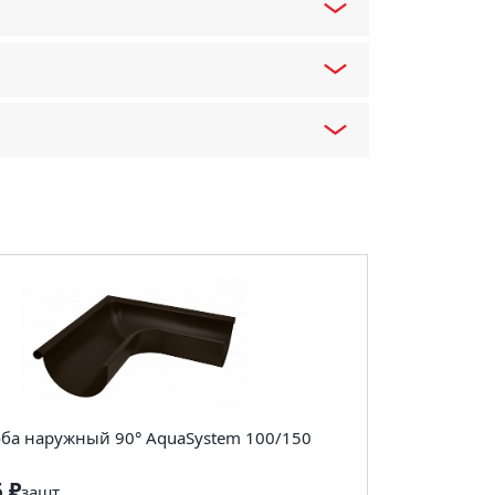
оба наружный 90° AquaSystem 100/150
5 ₽
за
шт