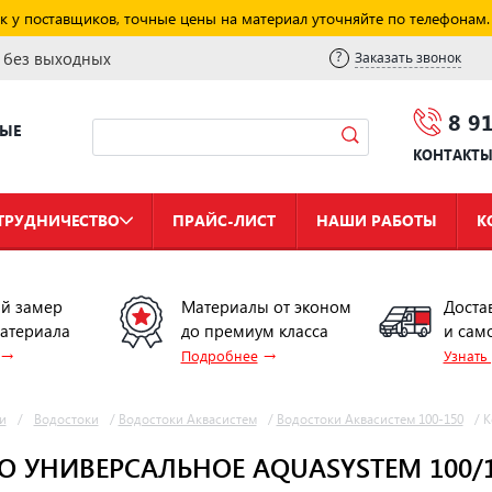
к у поставщиков, точные цены на материал уточняйте по телефонам.
и без выходных
Заказать звонок
8 9
НЫЕ
КОНТАКТ
ТРУДНИЧЕСТВО
ПРАЙС-ЛИСТ
НАШИ РАБОТЫ
К
й замер
Материалы от эконом
Доста
материала
до премиум класса
и сам
→
→
Подробнее
Узнать
и
/
Водостоки
/
Водостоки Аквасистем
/
Водостоки Аквасистем 100-150
/
К
О УНИВЕРСАЛЬНОЕ AQUASYSTEM 100/