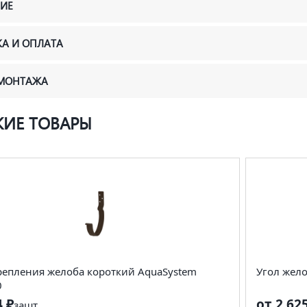
ИЕ
КА И ОПЛАТА
 МОНТАЖА
ИЕ ТОВАРЫ
репления желоба короткий AquaSystem
Угол жел
0
4 ₽
от 2 62
за
шт