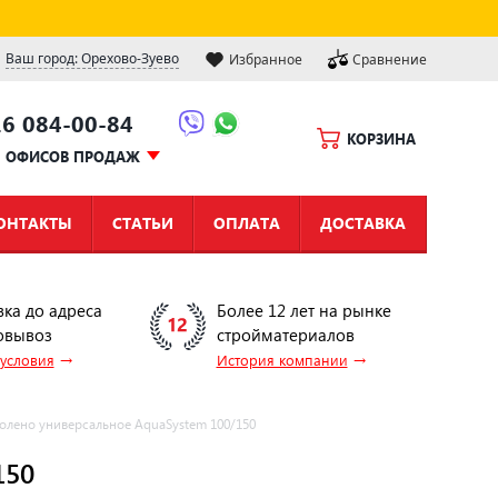
Ваш город: Орехово-Зуево
Избранное
Сравнение
16 084-00-84
КОРЗИНА
Ы ОФИСОВ ПРОДАЖ
ОНТАКТЫ
СТАТЬИ
ОПЛАТА
ДОСТАВКА
вка до адреса
Более 12 лет на рынке
овывоз
стройматериалов
→
→
 условия
История компании
олено универсальное AquaSystem 100/150
150