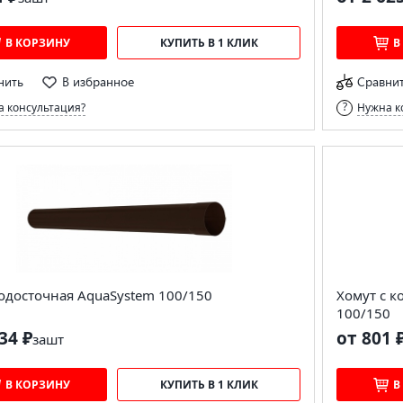
В КОРЗИНУ
КУПИТЬ В 1 КЛИК
В
нить
В избранное
Сравни
 консультация?
Нужна к
одосточная AquaSystem 100/150
Хомут с 
100/150
34 ₽
от 801 
за
шт
В КОРЗИНУ
КУПИТЬ В 1 КЛИК
В