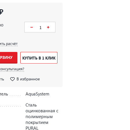
₽
во
ить расчёт
ОРЗИНУ
КУПИТЬ В 1 КЛИК
консультация?
ть
В избранное
тель
AquaSystem
Сталь
оцинкованная с
полимерным
покрытием
PURAL