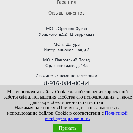
Гарантия
Отзывы клиентов
МО г. Орехово-Зуево
Урицкого, д.92 ТЦ Баррикада
МО г. Шатура
Интернациональная, д.8
МО г. Павловский Посад
Орджоникидзе, д. 14а
Свяжитесь с нами по телефонам
8-916-084-00-84
или напишите на почту
Мы используем файлы Cookie для обеспечения корректной
krovlya150@mail.ru
работы сайта, повышения удобства его использования, а также
для сбора обезличенной статистики.
Нажимая на кнопку «Принять», вы соглашаетесь на
использование файлов Cookie в соответствии с
Политикой
конфиденциальности.
Информация, представленная на сайте vekroof.ru, носит исключительно
ознакомительный характер и не является публичной офертой. Точные сведения о
ценах, условиях продажи и доставки уточняйте у наших менеджеров.
Принять
Политика конфиденциальности
/
Пользовательское соглашение
/
Политика