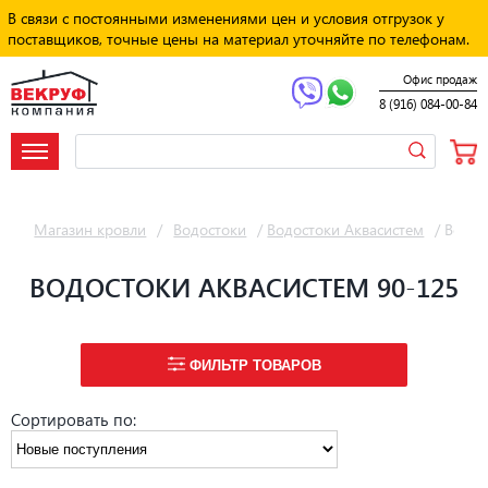
В связи с постоянными изменениями цен и условия отгрузок у
поставщиков, точные цены на материал уточняйте по телефонам.
Офис продаж
8 (916) 084-00-84
Магазин кровли
/
Водостоки
/
Водостоки Аквасистем
/
Водос
ВОДОСТОКИ АКВАСИСТЕМ 90-125
ФИЛЬТР ТОВАРОВ
Сортировать по: