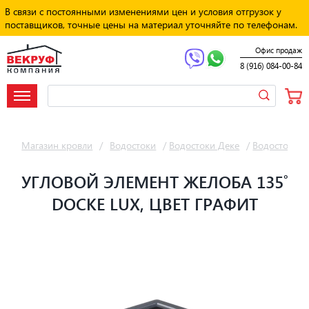
В связи с постоянными изменениями цен и условия отгрузок у
поставщиков, точные цены на материал уточняйте по телефонам.
Офис продаж
8 (916) 084-00-84
Магазин кровли
/
Водостоки
/
Водостоки Деке
/
Водостоки Д
УГЛОВОЙ ЭЛЕМЕНТ ЖЕЛОБА 135˚
DOCKE LUX, ЦВЕТ ГРАФИТ