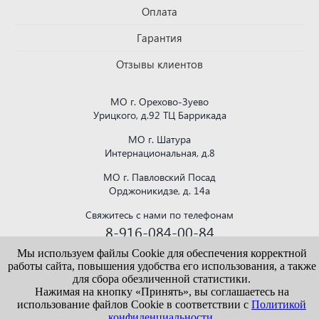
Оплата
Гарантия
Отзывы клиентов
МО г. Орехово-Зуево
Урицкого, д.92 ТЦ Баррикада
МО г. Шатура
Интернациональная, д.8
МО г. Павловский Посад
Орджоникидзе, д. 14а
Свяжитесь с нами по телефонам
8-916-084-00-84
или напишите на почту
Мы используем файлы Cookie для обеспечения корректной
krovlya150@mail.ru
работы сайта, повышения удобства его использования, а также
для сбора обезличенной статистики.
Нажимая на кнопку «Принять», вы соглашаетесь на
использование файлов Cookie в соответствии с
Политикой
конфиденциальности.
Информация, представленная на сайте vekroof.ru, носит исключительно