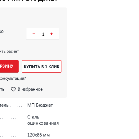
во
ить расчёт
ОРЗИНУ
КУПИТЬ В 1 КЛИК
консультация?
ть
В избранное
тель
МП Бюджет
Сталь
оцинкованная
120х86 мм