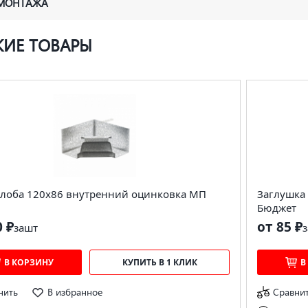
 МОНТАЖА
ИЕ ТОВАРЫ
елоба 120х86 внутренний оцинковка МП
Заглушка
Бюджет
0 ₽
от 85 ₽
за
шт
з
В КОРЗИНУ
КУПИТЬ В 1 КЛИК
В
нить
В избранное
Сравни