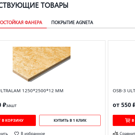
СТВУЮЩИЕ ТОВАРЫ
ГОСТОЙКАЯ ФАНЕРА
ПОКРЫТИЕ AGNETA
ULTRALAM 1250*2500*12 ММ
OSB-3 UL
0 ₽
от 550 
за
шт
В КОРЗИНУ
КУПИТЬ В 1 КЛИК
В
нить
В избранное
Сравни