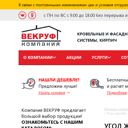
В связи с постоянными изменениями цен и условия отгрузо
с ПН по ВС с 9.00 до 18.00 без перерыва 
КРОВЕЛЬНЫЕ И ФАСАД
СИСТЕМЫ, КИРПИЧ
О КОМПАНИИ
АКЦИИ
УСЛУГИ
СО
НАШЛИ ДЕШЕВЛЕ?
Бесплатны
Предложим лучше!
и расчёт 
→
Узнать условия
Подробнее
Компания ВЕКРУФ предлагает
Магазин кровл
/
Угол желоба
большой выбор продукции!
ОЗНАКОМЬТЕСЬ С НАШИМ
УГОЛ 
КАТАЛОГОМ: