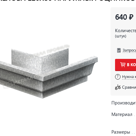
640 ₽
Количест
(штук)
Запрос
В К
Нужна 
Сравни
Производи
Материал
Размеры