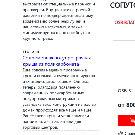
СОПУТ
выстраивают специальные парники и
оранжереи. Внутри таких строений
растения не подвергаются опасному
воздействию солнечных лучей и
OSB ВЛА
нашествию насекомых, а также
минимизируется шанс погибнуть от
крупного града.
11.01.2024
Современная полупрозрачная
крыша из поликарбоната
Ещё совсем недавно прозрачные
крыши вызывали смешанные чувства
и считались эксклюзивом. Однако,
теперь, благодаря появлению
OSB-3 
современных поликарбонатных
полупрозрачных материалов,
от 80
установка тако конструкции на жилых
домах происходят все чаще и чаще.
Ранее такие крыши устанавливали,
например, для теплиц или для
торговых центров.
Срав