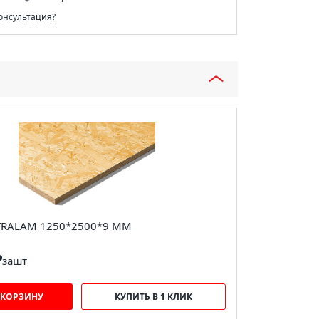
онсультация?
TRALAM 1250*2500*9 ММ
₽
за
шт
 КОРЗИНУ
КУПИТЬ В 1 КЛИК