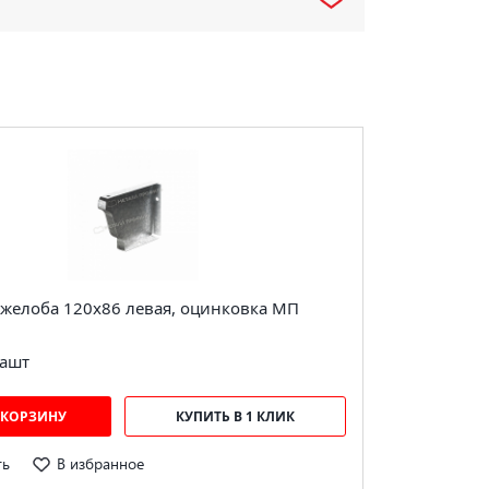
 желоба 120х86 левая, оцинковка МП
а
шт
 КОРЗИНУ
КУПИТЬ В 1 КЛИК
ть
В избранное