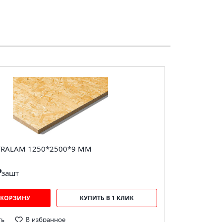
TRALAM 1250*2500*9 ММ
₽
за
шт
 КОРЗИНУ
КУПИТЬ В 1 КЛИК
ть
В избранное