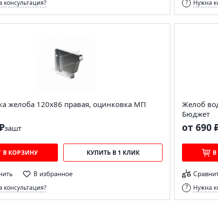
 консультация?
Нужна к
ка желоба 120х86 правая, оцинковка МП
Желоб во
Бюджет
₽
от 690 
за
шт
В КОРЗИНУ
КУПИТЬ В 1 КЛИК
В
нить
В избранное
Сравни
 консультация?
Нужна к