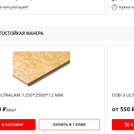
 консультация?
Нужна к
ГОСТОЙКАЯ ФАНЕРА
ULTRALAM 1250*2500*12 ММ
OSB-3 UL
0 ₽
от 550 
за
шт
В КОРЗИНУ
КУПИТЬ В 1 КЛИК
В