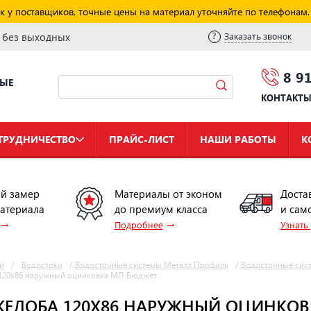
к у поставщиков, точные цены на материал уточняйте по телефонам.
и без выходных
Заказать звонок
8 9
НЫЕ
КОНТАКТ
ТРУДНИЧЕСТВО
ПРАЙС-ЛИСТ
НАШИ РАБОТЫ
К
й замер
Материалы от эконом
Доста
материала
до премиум класса
и сам
→
→
Подробнее
Узнать
и
/
Водостоки
/
Водосточные системы Металл Профиль
/
Водосточные сис
 120х86 наружный оцинковка МП Бюджет
ЖЕЛОБА 120Х86 НАРУЖНЫЙ ОЦИНКО