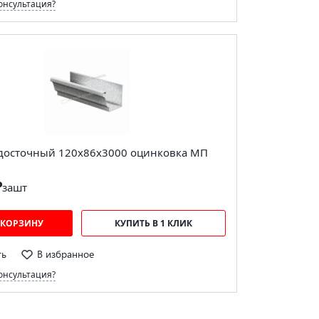
онсультация?
досточный 120х86х3000 оцинковка МП
₽
за
шт
 КОРЗИНУ
КУПИТЬ В 1 КЛИК
ть
В избранное
онсультация?