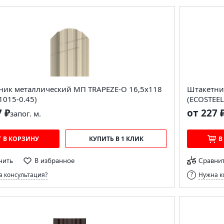
ник металлический МП TRAPEZE-O 16,5х118
Штакетни
1015-0.45)
(ECOSTEEL
7 ₽
от 227 
за
пог. м.
В КОРЗИНУ
КУПИТЬ В 1 КЛИК
В
нить
В избранное
Сравни
 консультация?
Нужна к