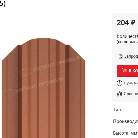
5)
204 ₽
Количест
(погонных 
Запрос
В К
Нужна 
Сравни
Тип
Производи
Высота, мм