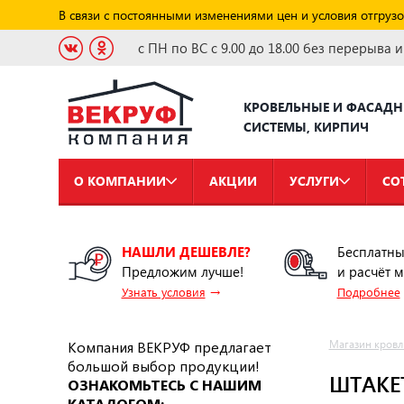
В связи с постоянными изменениями цен и условия отгрузо
с ПН по ВС с 9.00 до 18.00 без перерыва 
КРОВЕЛЬНЫЕ И ФАСАД
СИСТЕМЫ, КИРПИЧ
О КОМПАНИИ
АКЦИИ
УСЛУГИ
СО
НАШЛИ ДЕШЕВЛЕ?
Бесплатны
Предложим лучше!
и расчёт 
→
Узнать условия
Подробнее
Компания ВЕКРУФ предлагает
Магазин кровл
большой выбор продукции!
ШТАКЕТ
ОЗНАКОМЬТЕСЬ С НАШИМ
КАТАЛОГОМ: