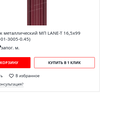
к металлический МП LАNE-T 16,5х99
-01-3005-0.45)
₽
за
пог. м.
 КОРЗИНУ
КУПИТЬ В 1 КЛИК
ть
В избранное
онсультация?