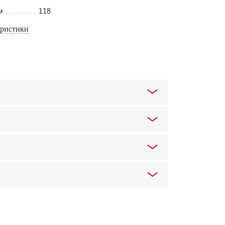
м
118
еристики