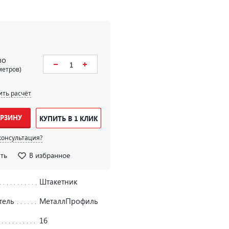
во
метров)
ить расчёт
ОРЗИНУ
КУПИТЬ В 1 КЛИК
консультация?
ть
В избранное
Штакетник
тель
МеталлПрофиль
16