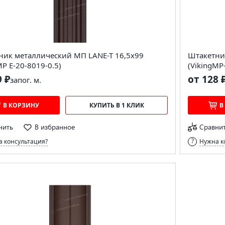
ник металлический МП LАNE-T 16,5х99
Штакетни
MP E-20-8019-0.5)
(VikingMP
9 ₽
от 128 
за
пог. м.
В КОРЗИНУ
КУПИТЬ В 1 КЛИК
В
нить
В избранное
Сравни
 консультация?
Нужна к