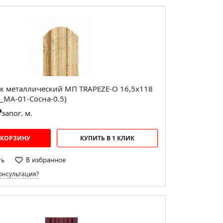
к металлический МП TRAPEZE-O 16,5х118
_MA-01-Сосна-0.5)
₽
за
пог. м.
 КОРЗИНУ
КУПИТЬ В 1 КЛИК
ть
В избранное
онсультация?