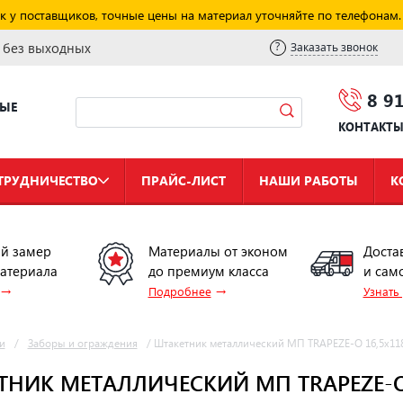
к у поставщиков, точные цены на материал уточняйте по телефонам.
и без выходных
Заказать звонок
8 9
НЫЕ
КОНТАКТ
ТРУДНИЧЕСТВО
ПРАЙС-ЛИСТ
НАШИ РАБОТЫ
К
й замер
Материалы от эконом
Доста
материала
до премиум класса
и сам
→
→
Подробнее
Узнать
и
/
Заборы и ограждения
/
Штакетник металлический МП TRAPEZE-O 16,5х118 
НИК МЕТАЛЛИЧЕСКИЙ МП TRAPEZE-O 1