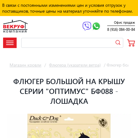
В связи с постоянными изменениями цен и условия отгрузок у
поставщиков, точные цены на материал уточняйте по телефонам.
Офис продаж
8 (916) 084-00-84
Магазин кровли
/
Флюгера (указатели ветра)
/
Флюгер большо
ФЛЮГЕР БОЛЬШОЙ НА КРЫШУ
СЕРИИ "ОПТИМУС" БФ088 -
ЛОШАДКА