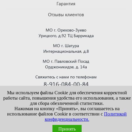
Гарантия
Отзывы клиентов
МО г. Орехово-Зуево
Урицкого, д.92 ТЦ Баррикада
МО г. Шатура
Интернациональная, д.8
МО г. Павловский Посад
Орджоникидзе, д. 14а
Свяжитесь с нами по телефонам
8-916-084-00-84
или напишите на почту
Мы используем файлы Cookie для обеспечения корректной
krovlya150@mail.ru
работы сайта, повышения удобства его использования, а также
для сбора обезличенной статистики.
Нажимая на кнопку «Принять», вы соглашаетесь на
использование файлов Cookie в соответствии с
Политикой
конфиденциальности.
Информация, представленная на сайте vekroof.ru, носит исключительно
ознакомительный характер и не является публичной офертой. Точные сведения о
ценах, условиях продажи и доставки уточняйте у наших менеджеров.
Принять
Политика конфиденциальности
/
Пользовательское соглашение
/
Политика