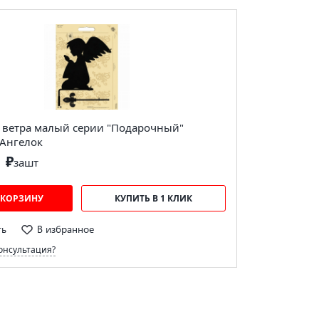
ь ветра малый серии "Подарочный"
 Ангелок
1 ₽
за
шт
 КОРЗИНУ
КУПИТЬ В 1 КЛИК
ть
В избранное
онсультация?