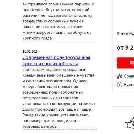
выстраивают специальные парники и
оранжереи. Внутри таких строений
растения не подвергаются опасному
воздействию солнечных лучей и
нашествию насекомых, а также
минимизируется шанс погибнуть от
Флюгер 
крупного града.
от 9 2
11.01.2024
Современная полупрозрачная
крыша из поликарбоната
Ещё совсем недавно прозрачные
крыши вызывали смешанные чувства
Срав
и считались эксклюзивом. Однако,
Нужна
теперь, благодаря появлению
современных поликарбонатных
полупрозрачных материалов,
установка тако конструкции на жилых
домах происходят все чаще и чаще.
Ранее такие крыши устанавливали,
например, для теплиц или для
торговых центров.