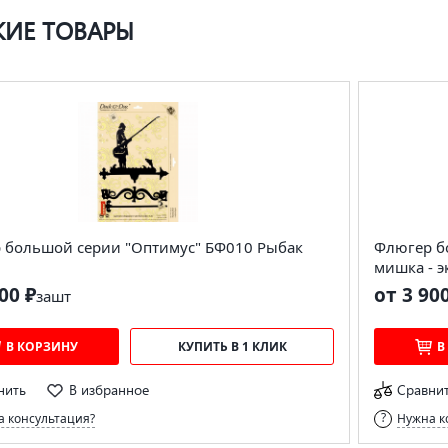
ИЕ ТОВАРЫ
 большой серии "Оптимус" БФ010 Рыбак
Флюгер б
мишка - 
00 ₽
от 3 90
за
шт
В КОРЗИНУ
КУПИТЬ В 1 КЛИК
В
нить
В избранное
Сравни
 консультация?
Нужна к