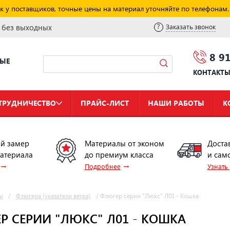
к у поставщиков, точные цены на материал уточняйте по телефонам.
и без выходных
Заказать звонок
8 9
НЫЕ
КОНТАКТ
ТРУДНИЧЕСТВО
ПРАЙС-ЛИСТ
НАШИ РАБОТЫ
К
й замер
Материалы от эконом
Доста
материала
до премиум класса
и сам
→
→
Подробнее
Узнать
и
/
Флюгера (указатели ветра)
/
Флюгер серии "Люкс" Л01 - Кошка
Р СЕРИИ "ЛЮКС" Л01 - КОШКА