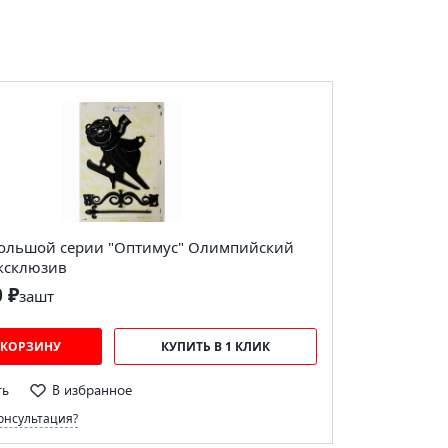
ольшой серии "Оптимус" Олимпийский
эксклюзив
0 ₽
за
шт
 КОРЗИНУ
КУПИТЬ В 1 КЛИК
ть
В избранное
онсультация?