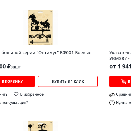
 большой серии "Оптимус" БФ001 Боевые
Указател
УВМ387 -
00 ₽
от 1 94
за
шт
В КОРЗИНУ
КУПИТЬ В 1 КЛИК
В
нить
В избранное
Сравни
 консультация?
Нужна к