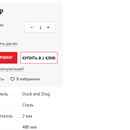
₽
во
ить расчёт
ОРЗИНУ
КУПИТЬ В 1 КЛИК
консультация?
ть
В избранное
тель
Duck and Dog
Сталь
еталла
2 мм
480 мм