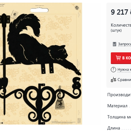
9 217 
Количест
(штук)
Запрос
В К
Нужна 
Сравни
Производи
Материал
Толщина м
Длина