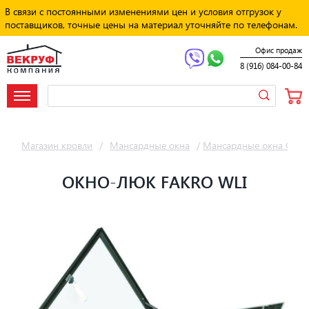
В связи с постоянными изменениями цен и условия отгрузок у
поставщиков, точные цены на материал уточняйте по телефонам.
Офис продаж
8 (916) 084-00-84
Магазин кровли
/
Мансардные окна
/
Мансардные окна Факр
ОКНО-ЛЮК FAKRO WLI