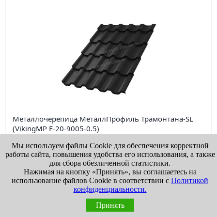
Металлочерепица МеталлПрофиль Трамонтана-SL
(VikingMP E-20-9005-0.5)
от 1 310 ₽
за
шт
Мы используем файлы Cookie для обеспечения корректной
работы сайта, повышения удобства его использования, а также
для сбора обезличенной статистики.
В КОРЗИНУ
КУПИТЬ В 1 КЛИК
Нажимая на кнопку «Принять», вы соглашаетесь на
использование файлов Cookie в соответствии с
Политикой
Сравнить
В избранное
конфиденциальности.
Нужна консультация?
Принять