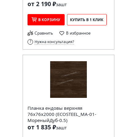
от 2 190 ₽
за
шт
В КОРЗИНУ
КУПИТЬ В 1 КЛИК
Сравнить
В избранное
Нужна консультация?
Планка ендовы верхняя
76х76х2000 (ECOSTEEL_MA-01-
МореныйДуб-0.5)
от 1 835 ₽
за
шт