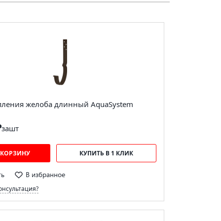
пления желоба длинный AquaSystem
₽
за
шт
 КОРЗИНУ
КУПИТЬ В 1 КЛИК
ть
В избранное
онсультация?