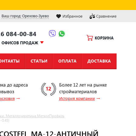
Ваш город: Орехово-Зуево
Избранное
Сравнение
16 084-00-84
КОРЗИНА
Ы ОФИСОВ ПРОДАЖ
ОНТАКТЫ
СТАТЬИ
ОПЛАТА
ДОСТАВКА
вка до адреса
Более 12 лет на рынке
овывоз
стройматериалов
→
→
 условия
История компании
лки. Металлочерепица МеталлПрофиль
-0.45)
ECOSTEEL_MA-12-АНТИЧНЫЙ