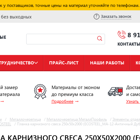
к у поставщиков, точные цены на материал уточняйте по телефонам.
и без выходных
Заказать звонок
8 9
НЫЕ
КОНТАКТ
ТРУДНИЧЕСТВО
ПРАЙС-ЛИСТ
НАШИ РАБОТЫ
К
й замер
Материалы от эконом
Доста
материала
до премиум класса
и сам
→
→
Подробнее
Узнать
и
/
Металлочерепица
/
Металлочерепица МеталлПрофиль
/
Элементы отде
OSTEEL
/
Планка карнизного свеса 250х50х2000 (ECOSTEEL_MA-12-Античный Дуб
А КАРНИЗНОГО СВЕСА 250Х50Х2000 (