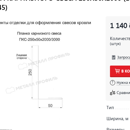
45)
1 140 
Количест
(штук)
Запрос
В К
Нужна 
Сравни
Тип
Ширина, м
Размеры