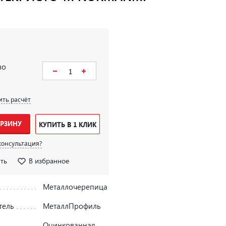
во
ить расчёт
ОРЗИНУ
КУПИТЬ В 1 КЛИК
консультация?
ть
В избранное
Металлочерепица
тель
МеталлПрофиль
Оцинкованная