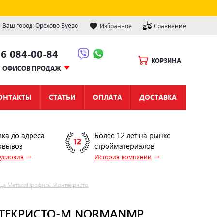
Ваш город: Орехово-Зуево
Избранное
Сравнение
16 084-00-84
КОРЗИНА
Ы ОФИСОВ ПРОДАЖ
ОНТАКТЫ
СТАТЬИ
ОПЛАТА
ДОСТАВКА
вка до адреса
Более 12 лет на рынке
овывоз
стройматериалов
→
→
 условия
История компании
ца МеталлПрофиль Монтекристо
ТЕКРИСТО-M NORMANMP