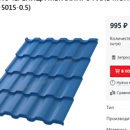
5015-0.5)
995 ₽
Количест
(штук)
Запрос
В К
Нужна 
Сравни
Тип
Производи
Материал