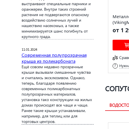
выстраивают специальные парники и
оранжереи. Внутри таких строений
растения не подвергаются опасному
Металл
воздействию солнечных лучей и
(Viking
нашествию насекомых, а также
от 1 2
минимизируется шанс погибнуть от
крупного града.
11.01.2024
Современная полупрозрачная
Срав
крыша из поликарбоната
Нужна
Ещё совсем недавно прозрачные
крыши вызывали смешанные чувства
и считались эксклюзивом. Однако,
теперь, благодаря появлению
СОПУТ
современных поликарбонатных
полупрозрачных материалов,
установка тако конструкции на жилых
домах происходят все чаще и чаще.
ВОДОСТО
Ранее такие крыши устанавливали,
например, для теплиц или для
торговых центров.