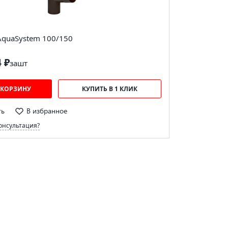
AquaSystem 100/150
4 ₽
за
шт
 КОРЗИНУ
КУПИТЬ В 1 КЛИК
ть
В избранное
онсультация?