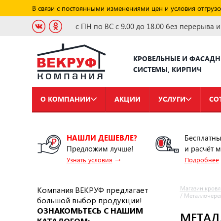
В связи с постоянными изменениями цен и условия отгрузо
с ПН по ВС с 9.00 до 18.00 без перерыва 
КРОВЕЛЬНЫЕ И ФАСАД
СИСТЕМЫ, КИРПИЧ
О КОМПАНИИ
АКЦИИ
УСЛУГИ
СО
НАШЛИ ДЕШЕВЛЕ?
Бесплатны
Предложим лучше!
и расчёт 
→
Узнать условия
Подробнее
Компания ВЕКРУФ предлагает
Магазин кровл
/
Металлочере
большой выбор продукции!
ОЗНАКОМЬТЕСЬ С НАШИМ
МЕТАЛ
КАТАЛОГОМ: