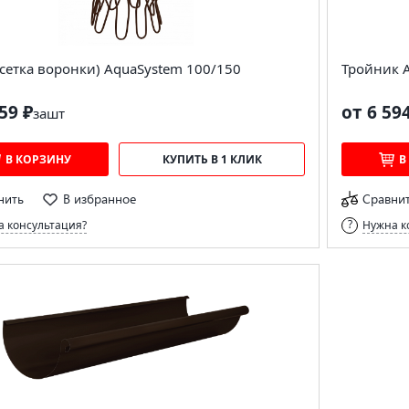
(сетка воронки) AquaSystem 100/150
Тройник 
59 ₽
от 6 59
за
шт
В КОРЗИНУ
КУПИТЬ В 1 КЛИК
В
нить
В избранное
Сравни
 консультация?
Нужна к