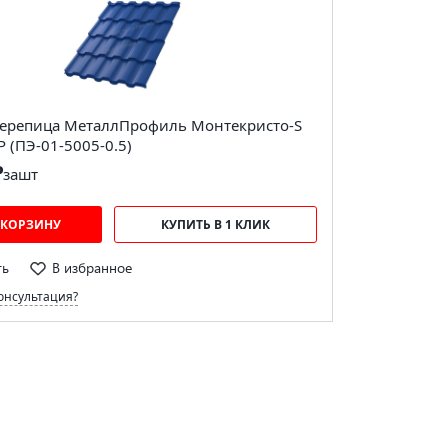
ерепица МеталлПрофиль Монтекристо-S
 (ПЭ-01-5005-0.5)
₽
за
шт
 КОРЗИНУ
КУПИТЬ В 1 КЛИК
ть
В избранное
онсультация?