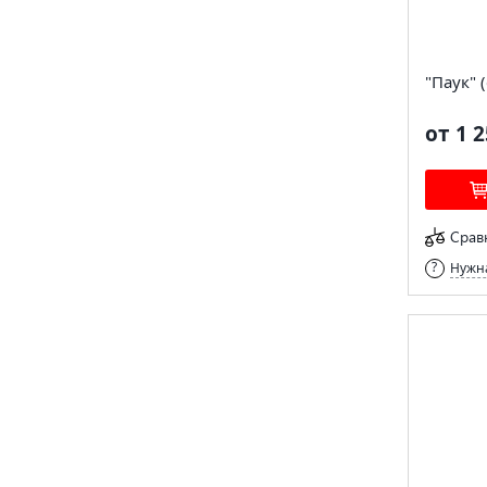
"Паук" 
от 1 2
Срав
Нужна