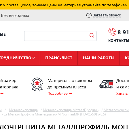
к у поставщиков, точные цены на материал уточняйте по телефонам.
и без выходных
Заказать звонок
8 9
НЫЕ
КОНТАКТ
ТРУДНИЧЕСТВО
ПРАЙС-ЛИСТ
НАШИ РАБОТЫ
К
й замер
Материалы от эконом
Доста
материала
до премиум класса
и сам
→
→
Подробнее
Узнать
и
/
Металлочерепица
/
Металлочерепица МеталлПрофиль
/
Металлочерепи
пица МеталлПрофиль Монтекристо-M NormanMP (ПЭ-01-5015-0.5)
ЛОЧЕРЕПИЦА МЕТАЛЛПРОФИЛЬ МОН