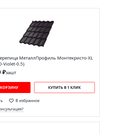
ерепица МеталлПрофиль Монтекристо-XL
-Violet-0.5)
0 ₽
за
шт
 КОРЗИНУ
КУПИТЬ В 1 КЛИК
ть
В избранное
онсультация?