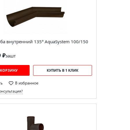
оба внутренний 135° AquaSystem 100/150
9 ₽
за
шт
 КОРЗИНУ
КУПИТЬ В 1 КЛИК
ть
В избранное
онсультация?