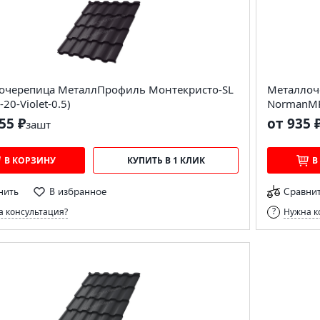
очерепица МеталлПрофиль Монтекристо-SL
Металлоч
20-Violet-0.5)
NormanMP
55 ₽
от 935 
за
шт
В КОРЗИНУ
КУПИТЬ В 1 КЛИК
В
нить
В избранное
Сравни
 консультация?
Нужна к