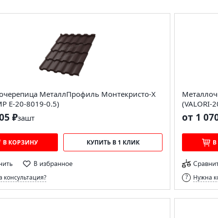
очерепица МеталлПрофиль Монтекристо-X
Металлоч
MP E-20-8019-0.5)
(VALORI-20
05 ₽
от 1 07
за
шт
В КОРЗИНУ
КУПИТЬ В 1 КЛИК
В
нить
В избранное
Сравни
 консультация?
Нужна к