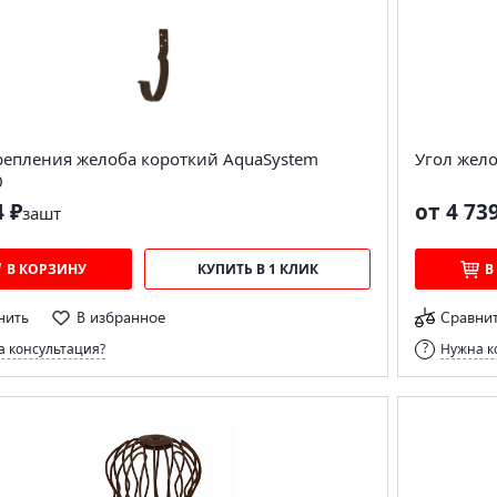
репления желоба короткий AquaSystem
Угол жел
0
4 ₽
от 4 73
за
шт
В КОРЗИНУ
КУПИТЬ В 1 КЛИК
В
нить
В избранное
Сравни
 консультация?
Нужна к