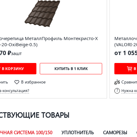
очерепица МеталлПрофиль Монтекристо-X
Металлоч
-20-OxiBеige-0.5)
(VALORI-2
70 ₽
от 1 05
за
шт
В КОРЗИНУ
КУПИТЬ В 1 КЛИК
В
нить
В избранное
Сравни
 консультация?
Нужна к
СТВУЮЩИЕ ТОВАРЫ
ЧНАЯ СИСТЕМА 100/150
УПЛОТНИТЕЛЬ
САМОРЕЗЫ