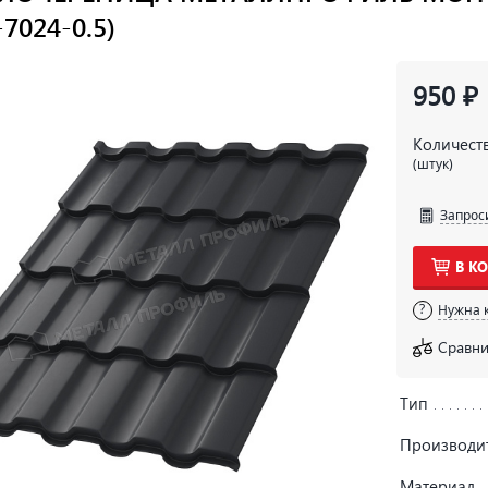
7024-0.5)
950 ₽
Количест
(штук)
Запрос
В К
Нужна 
Сравни
Тип
Производи
Материал