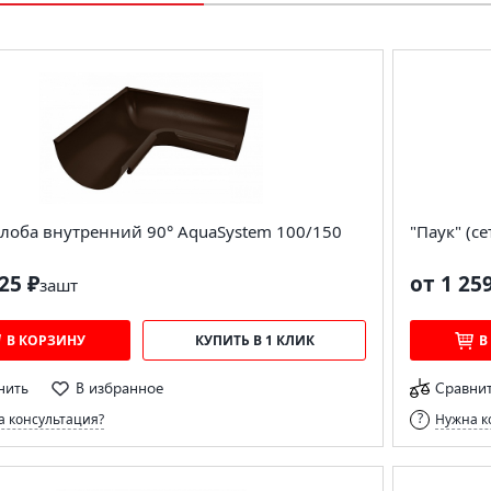
лоба внутренний 90° AquaSystem 100/150
"Паук" (с
25 ₽
от 1 25
за
шт
В КОРЗИНУ
КУПИТЬ В 1 КЛИК
В
нить
В избранное
Сравни
 консультация?
Нужна к