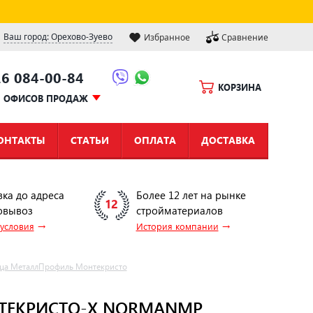
Ваш город: Орехово-Зуево
Избранное
Сравнение
16 084-00-84
КОРЗИНА
Ы ОФИСОВ ПРОДАЖ
ОНТАКТЫ
СТАТЬИ
ОПЛАТА
ДОСТАВКА
вка до адреса
Более 12 лет на рынке
овывоз
стройматериалов
→
→
 условия
История компании
ца МеталлПрофиль Монтекристо
ТЕКРИСТО-X NORMANMP