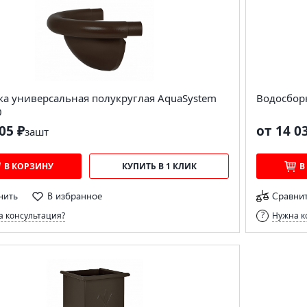
ка универсальная полукруглая AquaSystem
Водосбор
0
05 ₽
от 14 0
за
шт
В КОРЗИНУ
КУПИТЬ В 1 КЛИК
В
нить
В избранное
Сравни
 консультация?
Нужна к