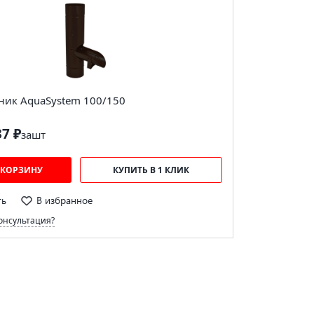
ник AquaSystem 100/150
37 ₽
за
шт
 КОРЗИНУ
КУПИТЬ В 1 КЛИК
ть
В избранное
онсультация?