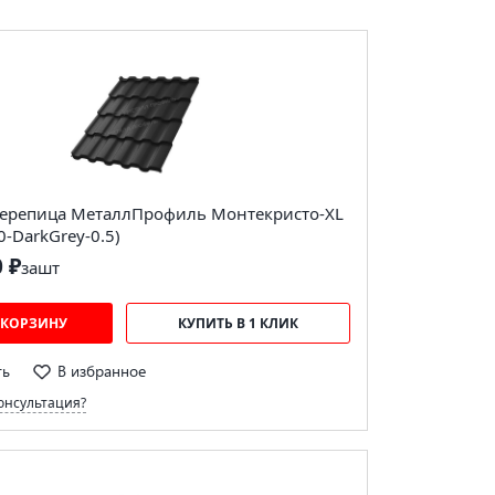
ерепица МеталлПрофиль Монтекристо-XL
0-DarkGrey-0.5)
0 ₽
за
шт
 КОРЗИНУ
КУПИТЬ В 1 КЛИК
ть
В избранное
онсультация?