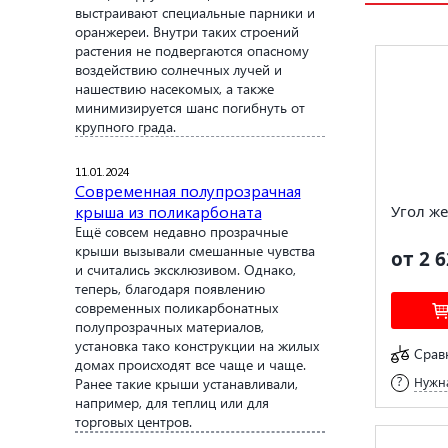
выстраивают специальные парники и
оранжереи. Внутри таких строений
растения не подвергаются опасному
воздействию солнечных лучей и
нашествию насекомых, а также
минимизируется шанс погибнуть от
крупного града.
11.01.2024
Современная полупрозрачная
крыша из поликарбоната
Угол же
Ещё совсем недавно прозрачные
крыши вызывали смешанные чувства
от 2 6
и считались эксклюзивом. Однако,
теперь, благодаря появлению
современных поликарбонатных
полупрозрачных материалов,
установка тако конструкции на жилых
Срав
домах происходят все чаще и чаще.
Ранее такие крыши устанавливали,
Нужна
например, для теплиц или для
торговых центров.