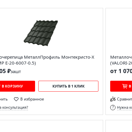
очерепица МеталлПрофиль Монтекристо-X
Металлоч
MP E-20-6007-0.5)
(VALORI-2
05 ₽
от 1 07
за
шт
В КОРЗИНУ
КУПИТЬ В 1 КЛИК
В
нить
В избранное
Сравни
 консультация?
Нужна к