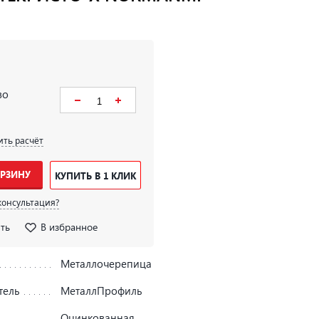
во
ить расчёт
ОРЗИНУ
КУПИТЬ В 1 КЛИК
консультация?
ть
В избранное
Металлочерепица
тель
МеталлПрофиль
Оцинкованная