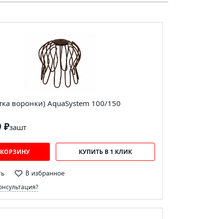
етка воронки) AquaSystem 100/150
9 ₽
за
шт
 КОРЗИНУ
КУПИТЬ В 1 КЛИК
ть
В избранное
онсультация?