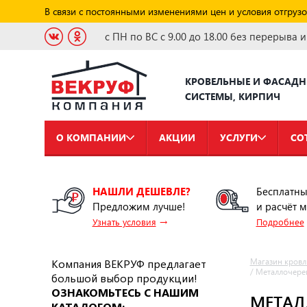
В связи с постоянными изменениями цен и условия отгрузо
с ПН по ВС с 9.00 до 18.00 без перерыва 
КРОВЕЛЬНЫЕ И ФАСАД
СИСТЕМЫ, КИРПИЧ
О КОМПАНИИ
АКЦИИ
УСЛУГИ
СО
НАШЛИ ДЕШЕВЛЕ?
Бесплатны
Предложим лучше!
и расчёт 
→
Узнать условия
Подробнее
Компания ВЕКРУФ предлагает
Магазин кровл
/
Металлочере
большой выбор продукции!
ОЗНАКОМЬТЕСЬ С НАШИМ
МЕТАЛ
КАТАЛОГОМ: