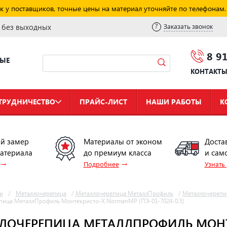
к у поставщиков, точные цены на материал уточняйте по телефонам.
и без выходных
Заказать звонок
8 9
НЫЕ
КОНТАКТ
ТРУДНИЧЕСТВО
ПРАЙС-ЛИСТ
НАШИ РАБОТЫ
К
й замер
Материалы от эконом
Доста
материала
до премиум класса
и сам
→
→
Подробнее
Узнать
и
/
Металлочерепица
/
Металлочерепица МеталлПрофиль
/
Металлочерепи
пица МеталлПрофиль Монтекристо-X NormanMP (ПЭ-01-7024-0.5)
ЛОЧЕРЕПИЦА МЕТАЛЛПРОФИЛЬ МОН